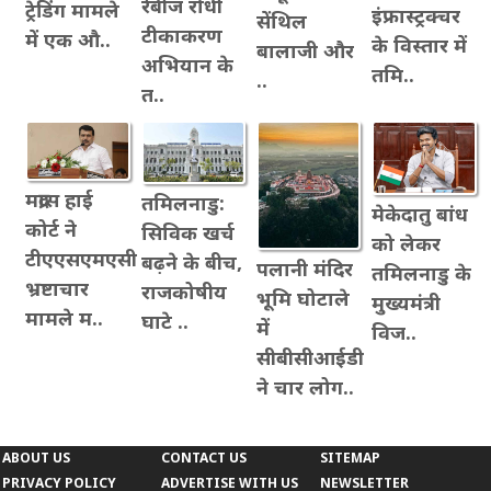
रेबीज रोधी
ट्रेडिंग मामले
इंफ्रास्ट्रक्चर
सेंथिल
टीकाकरण
में एक औ..
के विस्तार में
बालाजी और
अभियान के
तमि..
..
त..
मद्रास हाई
तमिलनाडु:
मेकेदातु बांध
कोर्ट ने
सिविक खर्च
को लेकर
टीएएसएमएसी
बढ़ने के बीच,
पलानी मंदिर
तमिलनाडु के
भ्रष्टाचार
राजकोषीय
भूमि घोटाले
मुख्यमंत्री
मामले म..
घाटे ..
में
विज..
सीबीसीआईडी
ने चार लोग..
ABOUT US
CONTACT US
SITEMAP
PRIVACY POLICY
ADVERTISE WITH US
NEWSLETTER