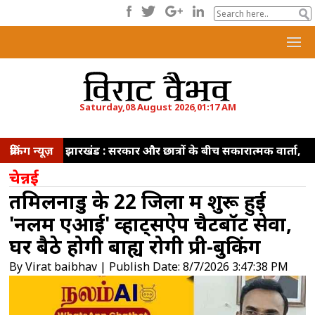
Saturday,08 August 2026,01:17 AM
ब्रेकिंग न्यूज़
झारखंड : सरकार और छात्रों के बीच सकारात्मक वार्ता,
अंतिम समझौते तक सत्याग्रह रहेगा जारी
ई20 पेट्रोल
चेन्नई
की गुणवत्ता पर उठे सवालों को तेल कंपनियों ने किया
तमिलनाडु के 22 जिलों में शुरू हुई
खारिज, कहा- जांच में नहीं मिली कोई गड़बड़ी
ईरान
'नलम एआई' व्हाट्सऐप चैटबॉट सेवा,
के मंत्री की प्रह्लाद जोशी से मुलाकात, दोनों देशों के बीच
घर बैठे होगी बाह्य रोगी प्री-बुकिंग
शिक्षा सहयोग बढ़ाने पर सहमति
सदन में लगातार
By Virat baibhav | Publish Date: 8/7/2026 3:47:38 PM
हंगामे के लिए माफी मांगे विपक्ष, सदन में नहीं हो पा रही
चर्चा : किरेन रिजिजू
सरकार छात्रों की आवाज दबा