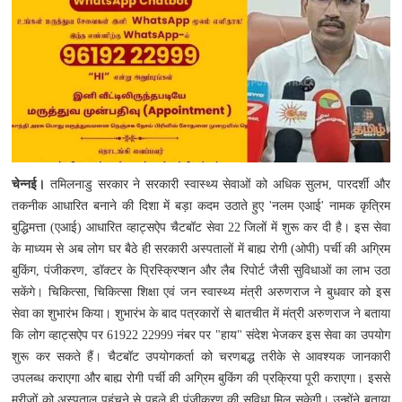
रही है, गृहमंत्री संसद में जवाब देने से बच रहे: प्रियंका
गांधी
राज्यसभा में खड़गे-रिजिजू के बीच तीखी बहस,
संसदीय कार्य मंत्री बोले -गृह मंत्री सुबह से रात तक संसद
परिसर में मौजूद रहते हैं
सीएम योगी का सपा पर
हमला, कहा- वोट बैंक की राजनीति ने कारीगरों का
सम्मान छीना
सीबीआई चार्जशीट में दावा : निगरानी
की कमी बनी नीट पेपर लीक की वजह, विशेषज्ञों की
चेन्नई।
तमिलनाडु सरकार ने सरकारी स्वास्थ्य सेवाओं को अधिक सुलभ, पारदर्शी और
जांच और तलाशी नहीं हुई
तकनीक आधारित बनाने की दिशा में बड़ा कदम उठाते हुए 'नलम एआई' नामक कृत्रिम
बुद्धिमत्ता (एआई) आधारित व्हाट्सऐप चैटबॉट सेवा 22 जिलों में शुरू कर दी है। इस सेवा
के माध्यम से अब लोग घर बैठे ही सरकारी अस्पतालों में बाह्य रोगी (ओपी) पर्ची की अग्रिम
बुकिंग, पंजीकरण, डॉक्टर के प्रिस्क्रिप्शन और लैब रिपोर्ट जैसी सुविधाओं का लाभ उठा
सकेंगे। चिकित्सा, चिकित्सा शिक्षा एवं जन स्वास्थ्य मंत्री अरुणराज ने बुधवार को इस
सेवा का शुभारंभ किया।
शुभारंभ के बाद पत्रकारों से बातचीत में मंत्री अरुणराज ने बताया
कि लोग व्हाट्सऐप पर 61922 22999 नंबर पर "हाय" संदेश भेजकर इस सेवा का उपयोग
शुरू कर सकते हैं। चैटबॉट उपयोगकर्ता को चरणबद्ध तरीके से आवश्यक जानकारी
उपलब्ध कराएगा और बाह्य रोगी पर्ची की अग्रिम बुकिंग की प्रक्रिया पूरी कराएगा। इससे
मरीजों को अस्पताल पहुंचने से पहले ही पंजीकरण की सुविधा मिल सकेगी।
उन्होंने बताया