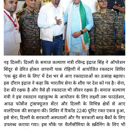
हफ्ते और बारिश का जताया अनुमान
राहुल गांधी का
मकसद बातचीत नहीं सिर्फ अराजकता फैलाना है: जेपी
नड्डा
गृह मंत्री अमित शाह को छात्रों और युवाओं पर
की गई बर्बरता का जवाब देना होगा : खड़गे
सौरव
गांगुली समेत पत्नी को जान से मारने की धमकी, पुलिस
में दर्ज कराई शिकायत
नई दिल्ली। दिल्ली के समाज कल्याण मंत्री रविन्द्र इंद्राज सिंह ने ऑपरेशन
सिंदूर से प्रेरित होकर जापानी पार्क रोहिणी में आयोजित रक्तदान शिविर
‘एक बूंद सेना के लिए’ में देश भर से आए रक्तदाताओं का उत्साह बढ़ाया।
इस दौरान इंद्राज ने कहा कि भारतीय सेना के शौर्य पर देश को गर्व है। सेना,
देश की रक्षक है और वैसे ही रक्तदाता भी जीवन रक्षक हैं। समाज कल्याण
मंत्री ने इस रक्तदान महाकुम्भ के आयोजन के लिए लक्ष्मी तरू फाउंडेशन,
आम्र्ड फोर्सेज ट्रांसफ्यूजऩ सेंटर और दिल्ली के विभिन्न क्षेत्रों से आए
वालंटियर्स की सराहना की। शिविर में रिकॉर्ड 2240 यूनिट रक्त एकत्र हुआ,
इसे सेना, दिल्ली के सरकारी अस्पतालों और गैर सरकारी ब्लड बैंकों के लिए
उपलब्ध कराया गया। इस मौके पर थैलीसीमिया के स्क्रीनिंग के लिए भी