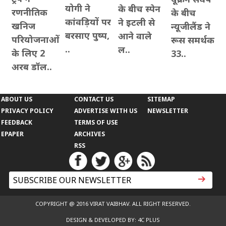
योगी ने
के बीच स्पेन
रणनीतिक
के बीच
कांवड़ियों पर
ने इटली से
खनिज
न्यूजीलैंड ने
बरसाए पुष्प,
आने वाले
परियोजनाओं
रूस समर्थक
..
ल..
के लिए 2
33..
अरब डॉल..
ABOUT US
CONTACT US
SITEMAP
PRIVACY POLICY
ADVERTISE WITH US
NEWSLETTER
FEEDBACK
TERMS OF USE
EPAPER
ARCHIVES
RSS
COPYRIGHT @ 2016 VIRAT VAIBHAV. ALL RIGHT RESERVED.
DESIGN & DEVELOPED BY: 4C PLUS