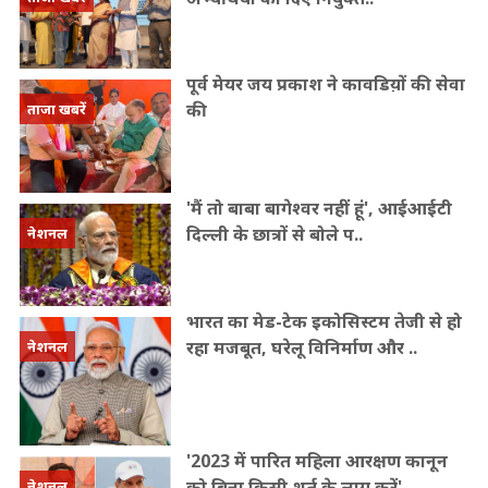
पूर्व मेयर जय प्रकाश ने कावडिय़ों की सेवा
की
ताजा खबरें
'मैं तो बाबा बागेश्वर नहीं हूं', आईआईटी
दिल्ली के छात्रों से बोले प..
नेशनल
भारत का मेड-टेक इकोसिस्टम तेजी से हो
रहा मजबूत, घरेलू विनिर्माण और ..
नेशनल
'2023 में पारित महिला आरक्षण कानून
को बिना किसी शर्त के लागू करें',..
नेशनल