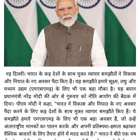
रणनीतिक खनिज परियोजनाओं के लिए 2 अरब डॉलर
निवेश का किया ऐलान, रक्षा सप्लाई चेन मजबूत करने पर
जोर
मेरठ में सीएम योगी ने कांवड़ियों पर बरसाए
पुष्प, बोले-यात्रियों की सुरक्षा और सम्मान सरकार की
प्राथमिकता
प्रवासी संघर्ष के बीच स्पेन ने इटली से
आने वाले लोगों पर अस्थायी बॉर्डर चेकिंग लागू करने का
किया ऐलान
यूक्रेन संघर्ष के बीच न्यूजीलैंड ने रूस
समर्थक 33 लोगों और कंपनियों पर लगाए प्रतिबंध
नई दिल्ली। भारत के कई देशों के साथ मुक्त व्यापार समझौतों ने विकास
और निर्यात के नए अवसर पैदा किए हैं। यह समझौते हमारे सूक्ष्म, लघु और
मध्यम उद्यम (एमएसएमई) के लिए भी एक बड़ा मौका है। यह बयान
प्रधानमंत्री नरेंद्र मोदी की ओर से गुरुवार को नीति आयोग की बैठक में
दिया। पीएम मोदी ने कहा, "भारत ने विकास और निर्यात के नए अवसर
पैदा करने के लिए कई देशों के साथ मुक्त व्यापार समझौते किए हैं। ये
समझौते हमारे एमएसएमई के ​​लिए भी एक बड़ा अवसर हैं, जो उन्हें
अंतरराष्ट्रीय मानकों का पालन करके और अपनी प्रतिस्पर्धा-क्षमता बढ़ाकर
वैश्विक बाजारों के लिए तैयार होने में मदद करते हैं।" भारत ने बीते एक वर्ष