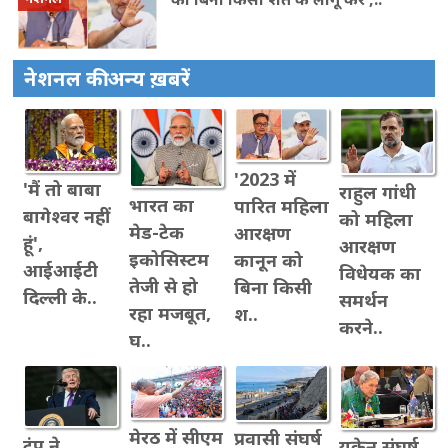
नेशनल की अन्य ख़बरें
'2023 में
'मैं तो बाबा
राहुल गांधी
भारत का
पारित महिला
बागेश्वर नहीं
को महिला
मेड-टेक
आरक्षण
हूं',
आरक्षण
इकोसिस्टम
कानून को
आईआईटी
विधेयक का
तेजी से हो
बिना किसी
दिल्ली के..
समर्थन
रहा मजबूत,
श..
करने..
घ..
मेरठ में सीएम
प्रवासी संघर्ष
ट्रंप ने
यूक्रेन संघर्ष