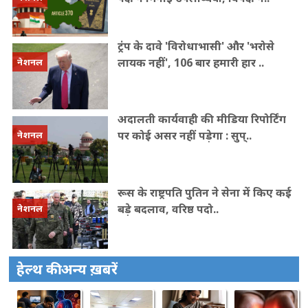
ट्रंप के दावे 'विरोधाभासी' और 'भरोसे
लायक नहीं', 106 बार हमारी हार ..
नेशनल
अदालती कार्यवाही की मीडिया रिपोर्टिंग
पर कोई असर नहीं पड़ेगा : सुप्..
नेशनल
रूस के राष्ट्रपति पुत‍िन ने सेना में क‍िए कई
बड़े बदलाव, वरिष्ठ पदो..
नेशनल
हेल्थ की अन्य ख़बरें