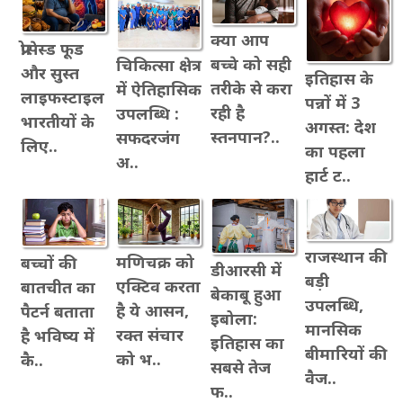
क्या आप
प्रोसेस्ड फूड
बच्चे को सही
चिकित्सा क्षेत्र
और सुस्त
इतिहास के
तरीके से करा
में ऐतिहासिक
लाइफस्टाइल
पन्नों में 3
रही है
उपलब्धि :
भारतीयों के
अगस्त: देश
स्तनपान?..
सफदरजंग
लिए..
का पहला
अ..
हार्ट ट..
राजस्थान की
मणिचक्र को
बच्चों की
डीआरसी में
बड़ी
एक्टिव करता
बातचीत का
बेकाबू हुआ
उपलब्धि,
है ये आसन,
पैटर्न बताता
इबोला:
मानसिक
रक्त संचार
है भविष्य में
इतिहास का
बीमारियों की
को भ..
कै..
सबसे तेज
वैज..
फ..