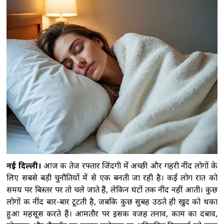
पुत‍िन ने सेना में क‍िए कई बड़े बदलाव, वरिष्ठ पदों पर
नियुक्तियों की घोषणा की
शेख हसीना के बेटे सजीब
वाजेद जॉय ने पीएम मोदी का जताया आभार, बोले-
भारत ने दिया पूरा सम्मान
विक्रम मिस्री ने पीएम
हरिनी अमरसूर्या से की मुलाकात, भारत और श्रीलंका के
बीच सहयोग बढ़ाने पर चर्चा
पीठ में ऐंठन के बावजूद
बांग्लादेश के खिलाफ पहले टेस्ट के लिए उपलब्ध रहेंगे
इंग्लिश: कोच मैकडोनाल्ड
नई दिल्ली।
आज की तेज रफ्तार जिंदगी में अच्छी और गहरी नींद लोगों के
लिए सबसे बड़ी चुनौतियों में से एक बनती जा रही है। कई लोग रात को
समय पर बिस्तर पर तो चले जाते हैं, लेकिन घंटों तक नींद नहीं आती। कुछ
लोगों की नींद बार-बार टूटती है, जबकि कुछ सुबह उठते ही खुद को थका
हुआ महसूस करते हैं। आमतौर पर इसकी वजह तनाव, काम का दबाव,