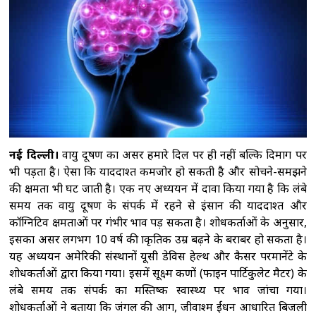
देशभर में संगठन का विस्तार छत्रपति संभाजीनगर।
कॉकरोच जनता पार्टी (सीजेपी) ने अपनी पहली राष्ट्रीय
कार्यकारिणी की घोषणा कर
अरुणाचल प्रदेश: जेपी
नड्डा ने बाढ़ प्रभावित इलाकों का किया दौरा, समीक्षा
बैठक की
मुंबई: शुरू हुआ ब्रिक्स वेव्स बाजार 2026,
रचनात्मक क्षेत्र में सहयोग और निवेश बढ़ाने पर
जोर
कोलकाता : इलियट पार्क से हटाए गए 'व्यू-
ब्लॉकर', सीएम अधिकारी ने पूर्व सरकार पर कसा
नई दिल्ली।
वायु प्रदूषण का असर हमारे दिल पर ही नहीं बल्कि दिमाग पर
भी पड़ता है। ऐसा कि याददाश्त कमजोर हो सकती है और सोचने-समझने
तंज
कोर कमेटी को लेकर सीजेपी में बवाल,
की क्षमता भी घट जाती है। एक नए अध्ययन में दावा किया गया है कि लंबे
अभिजीत दिपके के घर के बाहर दो युवाओं ने दिया
समय तक वायु प्रदूषण के संपर्क में रहने से इंसान की याददाश्त और
धरना
कॉग्निटिव क्षमताओं पर गंभीर प्रभाव पड़ सकता है। शोधकर्ताओं के अनुसार,
इसका असर लगभग 10 वर्ष की प्राकृतिक उम्र बढ़ने के बराबर हो सकता है।
यह अध्ययन अमेरिकी संस्थानों यूसी डेविस हेल्थ और कैसर परमानेंटे के
शोधकर्ताओं द्वारा किया गया। इसमें सूक्ष्म कणों (फाइन पार्टिकुलेट मैटर) के
लंबे समय तक संपर्क का मस्तिष्क स्वास्थ्य पर प्रभाव जांचा गया।
शोधकर्ताओं ने बताया कि जंगल की आग, जीवाश्म ईंधन आधारित बिजली