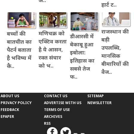
अ..
हार्ट ट..
राजस्थान की
मणिचक्र को
बच्चों की
डीआरसी में
बड़ी
एक्टिव करता
बातचीत का
बेकाबू हुआ
उपलब्धि,
है ये आसन,
पैटर्न बताता
इबोला:
मानसिक
रक्त संचार
है भविष्य में
इतिहास का
बीमारियों की
को भ..
कै..
सबसे तेज
वैज..
फ..
ABOUT US
CONTACT US
SITEMAP
PRIVACY POLICY
ADVERTISE WITH US
NEWSLETTER
FEEDBACK
TERMS OF USE
EPAPER
ARCHIVES
RSS