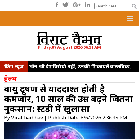
Friday,07 August 2026,06:31 AM
ब्रेकिंग न्यूज़
'जेन-जी देशविरोधी नहीं, उनकी शिकायतें वास्तविक',
छात्र आंदोलनों पर बोले आरएसएस प्रमुख मोहन
हेल्थ
भागवत
ब्रिक्स देशों के पास विनिर्माण क्षमता बढ़ाने
वायु प्रदूषण से याददाश्त होती है
और मजबूत सप्लाई चेन विकसित करने का सुनहरा
कमजोर, 10 साल की उम्र बढ़ने जितना
अवसर: पीयूष गोयल
प्रह्लाद जोशी की दक्षिण
नुकसान: स्टडी में खुलासा
अफ्रीका के शिक्षा मंत्रियों से मुलाकात, शिक्षा साझेदारी
By Virat baibhav | Publish Date: 8/6/2026 2:36:35 PM
मजबूत करने पर चर्चा
'कॉकरोच जनता पार्टी' ने
राष्ट्रीय कार्यकारिणी का किया ऐलान, अगले छह महीनों में