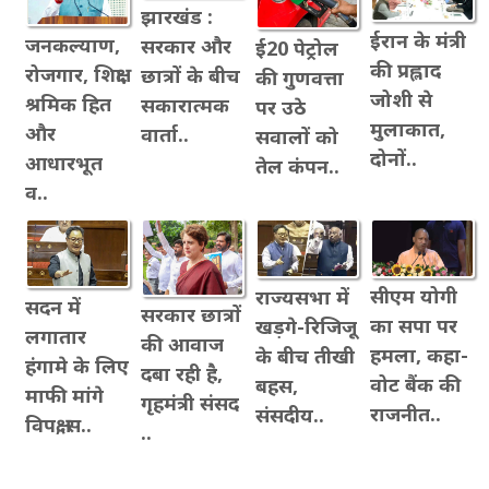
झारखंड :
ईरान के मंत्री
जनकल्याण,
सरकार और
ई20 पेट्रोल
की प्रह्लाद
रोजगार, शिक्षा,
छात्रों के बीच
की गुणवत्ता
जोशी से
श्रमिक हित
सकारात्मक
पर उठे
मुलाकात,
और
वार्ता..
सवालों को
दोनों..
आधारभूत
तेल कंपन..
व..
सीएम योगी
राज्यसभा में
सदन में
सरकार छात्रों
का सपा पर
खड़गे-रिजिजू
लगातार
की आवाज
हमला, कहा-
के बीच तीखी
हंगामे के लिए
दबा रही है,
वोट बैंक की
बहस,
माफी मांगे
गृहमंत्री संसद
राजनीत..
संसदीय..
विपक्ष, स..
..