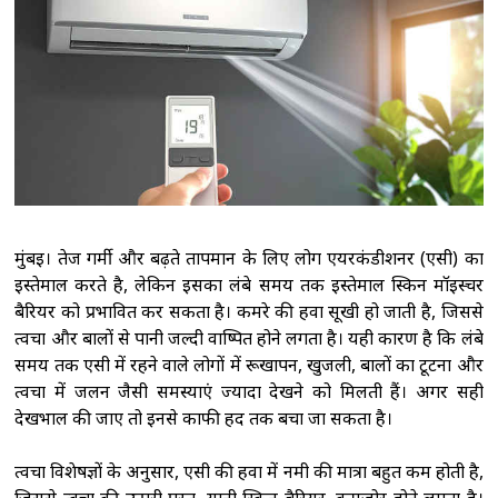
रही है, गृहमंत्री संसद में जवाब देने से बच रहे: प्रियंका
गांधी
राज्यसभा में खड़गे-रिजिजू के बीच तीखी बहस,
संसदीय कार्य मंत्री बोले -गृह मंत्री सुबह से रात तक संसद
परिसर में मौजूद रहते हैं
सीएम योगी का सपा पर
हमला, कहा- वोट बैंक की राजनीति ने कारीगरों का
सम्मान छीना
सीबीआई चार्जशीट में दावा : निगरानी
की कमी बनी नीट पेपर लीक की वजह, विशेषज्ञों की
जांच और तलाशी नहीं हुई
मुंबई। तेज गर्मी और बढ़ते तापमान के लिए लोग एयरकंडीशनर (एसी) का
इस्तेमाल करते है, लेकिन इसका लंबे समय तक इस्तेमाल स्किन मॉइस्चर
बैरियर को प्रभावित कर सकता है। कमरे की हवा सूखी हो जाती है, जिससे
त्वचा और बालों से पानी जल्दी वाष्पित होने लगता है। यही कारण है कि लंबे
समय तक एसी में रहने वाले लोगों में रूखापन, खुजली, बालों का टूटना और
त्वचा में जलन जैसी समस्याएं ज्यादा देखने को मिलती हैं। अगर सही
देखभाल की जाए तो इनसे काफी हद तक बचा जा सकता है।
त्वचा विशेषज्ञों के अनुसार, एसी की हवा में नमी की मात्रा बहुत कम होती है,