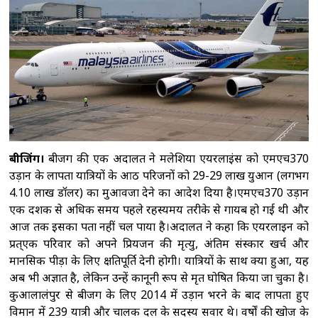
सभापति ने रिजिजू से कहा-विपक्ष की भावना सरकार
तक पहुंचाएं
वास्तविक मुद्दों से युवाओं का ध्यान
हटाना चाह रही केंद्र और यूपी सरकार: डिंपल
यादव
राहुल गांधी के प्रयागराज कार्यक्रम की अनुमति
रद्द होने पर विपक्षी सांसदों ने सरकार पर लगाया
आरोप
झांसी में सड़क हादसे में अतीक अहमद के बेटे
अबान की मौत
बीजिंग।
बीजिंग की एक अदालत ने मलेशिया एयरलाइंस को एमएच370
उड़ान के लापता यात्रियों के आठ परिजनों को 29-29 लाख युआन (लगभग
4.10 लाख डॉलर) का मुआवजा देने का आदेश दिया है।एमएच370 उड़ान
एक दशक से अधिक समय पहले रहस्यमय तरीके से गायब हो गई थी और
आज तक इसका पता नहीं चल पाया है।अदालत ने कहा कि एयरलाइन को
प्रत्एक परिवार को अपने प्रियजन की मृत्यु, अंतिम संस्कार खर्च और
मानसिक पीड़ा के लिए क्षतिपूर्ति देनी होगी। यात्रियों के साथ क्या हुआ, यह
अब भी अज्ञात है, लेकिन उन्हें कानूनी रूप से मृत घोषित किया जा चुका है।
कुआलालंपुर से बीजिंग के लिए 2014 में उड़ान भरने के बाद लापता हुए
विमान में 239 यात्री और चालक दल के सदस्य सवार थे। वर्षों की खोज के