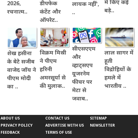
में क‍िए कई
2026,
डीपफेक
लायक नहीं',
बड़े..
रचनात्म..
कंटेंट और
..
ऑपरेट..
सीएसएएम
लाल सागर में
विक्रम मिस्री
शेख हसीना
और
हूती
ने पीएम
के बेटे सजीब
व्हाट्सएप
विद्रोहियों के
हरिनी
वाजेद जॉय ने
यूजरनेम
हमले में
अमरसूर्या से
पीएम मोदी
फीचर पर
भारतीय ..
की मुलाक..
का ..
मेटा से
जवाब..
ABOUT US
CONTACT US
SITEMAP
PRIVACY POLICY
ADVERTISE WITH US
NEWSLETTER
FEEDBACK
TERMS OF USE