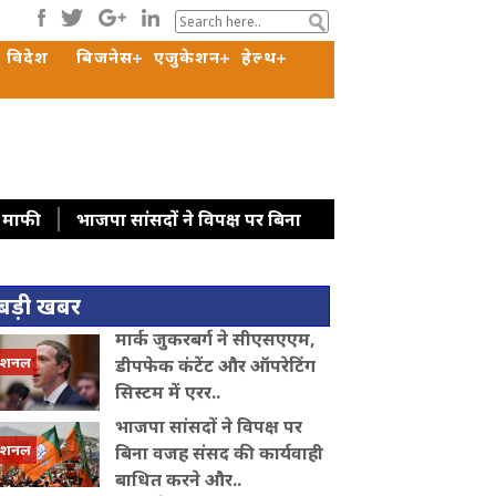
विदेश
बिजनेस
एजुकेशन
हेल्थ
ी माफी
भाजपा सांसदों ने विपक्ष पर बिना
ेज: सत्ता पक्ष ने गिनाई उपलब्धियां, विपक्ष ने
ीम कोर्ट
रूस के राष्ट्रपति पुत‍िन ने सेना में
बड़ी खबर
ने पीएम मोदी का जताया आभार, बोले- भारत ने
मार्क जुकरबर्ग ने सीएसएएम,
योग बढ़ाने पर चर्चा
पीठ में ऐंठन के
ेशनल
डीपफेक कंटेंट और ऑपरेटिंग
सिस्टम में एरर..
भाजपा सांसदों ने विपक्ष पर
ेशनल
बिना वजह संसद की कार्यवाही
बाधित करने और..