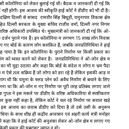
 बसी कॉलोनियों को लेकर बुलाई गई थी। बैठक में जानकारी दी गई कि
वाई नहीं होगी। इस आशय की स्वीकृति हाई कोर्ट ने डीडीए को भी दी है।
दक्षिण दिल्ली से सांसद रामवीर सिंह बिधूड़ी, यमुनापार विकास क्षेत्र
हित दिल्ली सरकार के मुख्य सचिव राजीव वर्मा, दिल्ली नगर निगम
वरिष्ठ अधिकारी उपस्थित थे। मुख्यमंत्री को जानकारी दी गई कि ओ-
दर्जन पुराने गांव हैं। इन कॉलोनियों में लगभग 15 लाख लोग निवास
ाए गए बोर्ड के कारण लोग सशंकित हैं, जबकि जनप्रतिनिधियों ने हाई
ह पाया है कि इन कॉलोनियों के पुराने निर्माण पर किसी प्रकार का
 को ध्वस्त करने को लेकर है। जनप्रतिनिधियों ने ओ-जोन क्षेत्र में
ा भी मुद्दा उठाया और कहा कि बोर्ड के संदेश में लोगों में भ्रम पैदा
 ऐसे तत्व सक्रिय हैं जो लोगों को डरा रहे हैं लेकिन इसकी आड़ में
ांग थी कि यमुना के फ्लड प्लेन को अवैध निर्माण से बचाने के लिए
ना था कि ओ-जोन में नए निर्माण पर पूरी तरह प्रतिबंध लगाए जाने
रेखा गुप्ता ने इस मसले पर डीडीए के वरिष्ठ अधिकारियों से स्पष्टीकरण
ण पर कुछ नहीं कहा है, लेकिन कोर्ट ने चल रहे निर्माण पर सवाल खड़े
्ट ने इस आशय का जवाब डीडीए को दिया है तो उसे उसी के अनुरूप
ं के साथ शीघ्र ही केंद्रीय आवासन एवं शहरी कार्य मंत्री मनोहर
से कहा कि वे हाई कोर्ट की अनुशंसा लेकर ओ-जोन क्षेत्र में लगाए गए
 किसी प्रकार की घबराहट व्याप्त न हो।