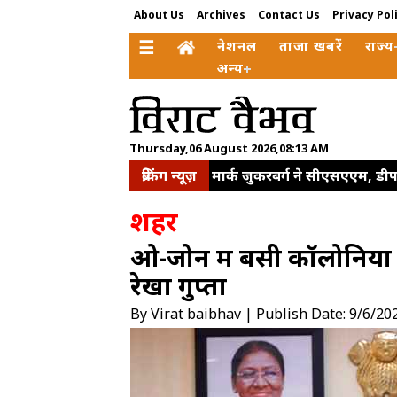
About Us
Archives
Contact Us
Privacy Pol
☰
नेशनल
ताजा खबरें
राज्य
अन्य
Thursday,06 August 2026,08:13 AM
ब्रेकिंग न्यूज़
मार्क जुकरबर्ग ने सीएसएएम, डीप
वजह संसद की कार्यवाही बाधित
शहर
पूछा राज्य का दर्जा कब मिलेगा
ओ-जोन में बसी कॉलोनियों 
क‍िए कई बड़े बदलाव, वरिष्ठ पदों
रेखा गुप्ता
दिया पूरा सम्मान
विक्रम मिस्
बावजूद बांग्लादेश के खिलाफ पहले
By Virat baibhav | Publish Date: 9/6/20