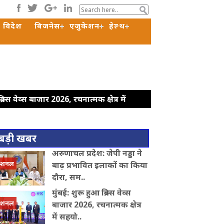
विदेश
बिजनेस
एजुकेशन
हेल्थ
रिक्स वेव्स बाजार 2026, रचनात्मक क्षेत्र में
 ने पूर्व सरकार पर कसा तंज
कोर कमेटी को
री की मौजूदगी की मांग, सभापति ने रिजिजू से
बड़ी खबर
 और यूपी सरकार: डिंपल यादव
राहुल गांधी के
अरुणाचल प्रदेश: जेपी नड्डा ने
क हादसे में अतीक अहमद के बेटे अबान की
ेशनल
बाढ़ प्रभावित इलाकों का किया
दौरा, सम..
मुंबई: शुरू हुआ ब्रिक्स वेव्स
ेशनल
बाजार 2026, रचनात्मक क्षेत्र
में सहयो..