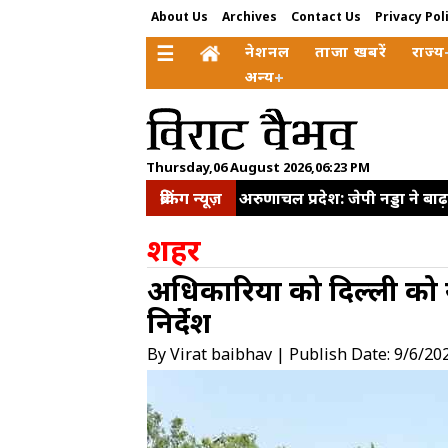
About Us
Archives
Contact Us
Privacy Pol
☰
नेशनल
ताजा खबरें
राज्य
अन्य
Thursday,06 August 2026,06:23 PM
ब्रेकिंग न्यूज़
अरुणाचल प्रदेश: जेपी नड्डा ने बा
सहयोग और निवेश बढ़ाने पर जोर
शहर
लेकर सीजेपी में बवाल, अभिजीत द
अधिकारियों को दिल्ली को
कहा-विपक्ष की भावना सरकार तक
निर्देश
प्रयागराज कार्यक्रम की अनुमति र
मौत
By Virat baibhav | Publish Date: 9/6/20