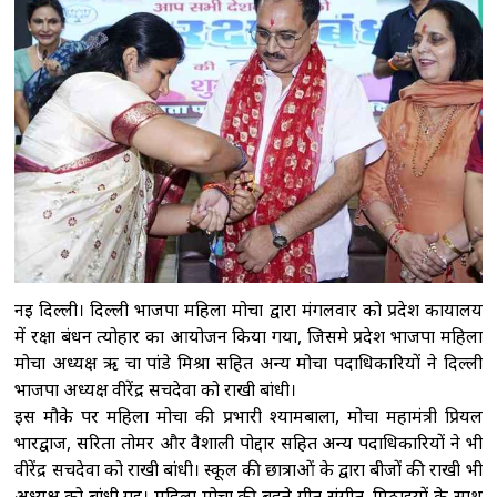
का आरोप-पुलिस के सामने हुआ सब कुछ
मध्य
प्रदेश: धार के पास भीषण सड़क हादसा, गुजरात के छह
युवकों की मौत
भारत की अंतरिक्ष अर्थव्यवस्था
अगले कुछ सालों में 40-45 अरब अमेरिकी डॉलर तक
पहुंचने का अनुमानः डॉ. जितेंद्र सिंह
नेपाल में फिर
मानसून सक्रिय, कई जगह भारी बारिश, बर्फबारी की
संभावना
नई दिल्ली। दिल्ली भाजपा महिला मोर्चा द्वारा मंगलवार को प्रदेश कार्यालय
में रक्षा बंधन त्योहार का आयोजन किया गया, जिसमे प्रदेश भाजपा महिला
मोर्चा अध्यक्ष ऋ चा पांडे मिश्रा सहित अन्य मोर्चा पदाधिकारियों ने दिल्ली
भाजपा अध्यक्ष वीरेंद्र सचदेवा को राखी बांधी।
इस मौके पर महिला मोर्चा की प्रभारी श्यामबाला, मोर्चा महामंत्री प्रियल
भारद्वाज, सरिता तोमर और वैशाली पोद्दार सहित अन्य पदाधिकारियों ने भी
वीरेंद्र सचदेवा को राखी बांधी। स्कूल की छात्राओं के द्वारा बीजों की राखी भी
अध्यक्ष को बांधी गई। महिला मोर्चा की बहने गीत संगीत, मिठाइयों के साथ