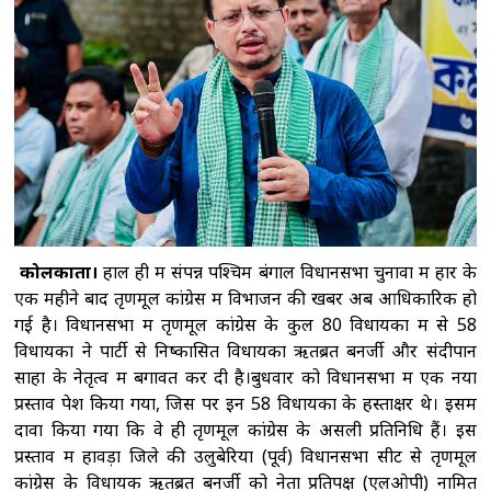
विनिर्माण और सरकारी योजनाओं से मिली नई ताकत:
पीएम मोदी
'2023 में पारित महिला आरक्षण कानून
को बिना किसी शर्त के लागू करें', राहुल गांधी का रिजिजू
को जवाब
राहुल गांधी को महिला आरक्षण विधेयक
का समर्थन करने में कोई दिक्कत नहीं होनी चाहिए :
रिजिजू
ट्रंप ने रणनीतिक खनिज परियोजनाओं के
लिए 2 अरब डॉलर निवेश का किया ऐलान, रक्षा सप्लाई
चेन मजबूत करने पर जोर
कोलकाता।
हाल ही में संपन्न पश्चिम बंगाल विधानसभा चुनावों में हार के
एक महीने बाद तृणमूल कांग्रेस में विभाजन की खबर अब आधिकारिक हो
गई है। विधानसभा में तृणमूल कांग्रेस के कुल 80 विधायकों में से 58
विधायकों ने पार्टी से निष्कासित विधायकों ऋतब्रत बनर्जी और संदीपान
साहा के नेतृत्व में बगावत कर दी है।बुधवार को विधानसभा में एक नया
प्रस्ताव पेश किया गया, जिस पर इन 58 विधायकों के हस्ताक्षर थे। इसमें
दावा किया गया कि वे ही तृणमूल कांग्रेस के असली प्रतिनिधि हैं। इस
प्रस्ताव में हावड़ा जिले की उलुबेरिया (पूर्व) विधानसभा सीट से तृणमूल
कांग्रेस के विधायक ऋतब्रत बनर्जी को नेता प्रतिपक्ष (एलओपी) नामित