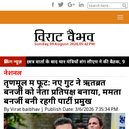
Sunday,09 August 2026,05:42 PM
ब्रेकिंग न्यूज़
छात्र वार्ता के बाद चार मंत्रियों संग सीएम ने की बैठक, 9
अगस्त को प्रस्तावित समझौते के लिए ब्लूप्रिंट पेश होने
नेशनल
की संभावना
प्रयागराज में छात्रों से बोले राहुल गांधी,
तृणमूल में फूट: नए गुट ने ऋतब्रत
रोजगार के सारे दरवाजे बंद
नई दिल्ली में पीएम मोदी
बनर्जी को नेता प्रतिपक्ष बनाया, ममता
से मिले सीएम योगी, भाजपा अध्यक्ष नितिन नवीन से भी
बनर्जी बनी रहेंगी पार्टी प्रमुख
की मुलाकात
'मैं तो बाबा बागेश्वर नहीं हूं',
By Virat baibhav | Publish Date: 3/6/2026 7:35:34 PM
आईआईटी दिल्ली के छात्रों से बोले पीएम मोदी
भारत
का मेड-टेक इकोसिस्टम तेजी से हो रहा मजबूत, घरेलू