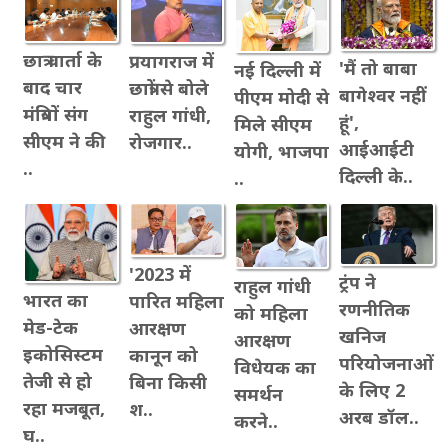
छात्र वार्ता के
प्रयागराज में
'मैं तो बाबा
नई दिल्ली में
बाद चार
छात्रों से बोले
बागेश्वर नहीं
पीएम मोदी से
मंत्रियों संग
राहुल गांधी,
हूं',
मिले सीएम
सीएम ने की
रोजगार..
आईआईटी
योगी, भाजपा
..
दिल्ली के..
..
'2023 में
ट्रंप ने
राहुल गांधी
भारत का
पारित महिला
रणनीतिक
को महिला
मेड-टेक
आरक्षण
खनिज
आरक्षण
इकोसिस्टम
कानून को
परियोजनाओं
विधेयक का
तेजी से हो
बिना किसी
के लिए 2
समर्थन
रहा मजबूत,
श..
अरब डॉल..
करने..
घ..