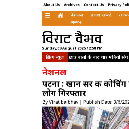
About Us
Archives
Contact Us
Privacy Pol
☰
नेशनल
ताजा खबरें
राज्य
अन्य
Sunday,09 August 2026,12:58 PM
ब्रेकिंग न्यूज़
छात्र वार्ता के बाद चार मंत्रियों
राहुल गांधी, रोजगार के सारे दरवा
नेशनल
बागेश्वर नहीं हूं', आईआईटी दिल्ली
पटना : खान सर की कोचिंग 
योजनाओं से मिली नई ताकत: पी
लोग गिरफ्तार
जवाब
राहुल गांधी को महिला
के लिए 2 अरब डॉलर निवेश का कि
By Virat baibhav | Publish Date: 3/6/20