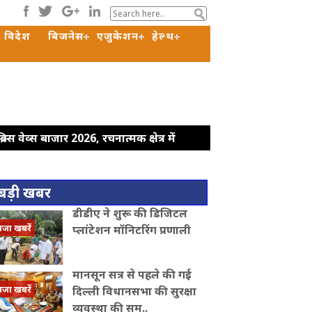
विदेश
बिजनेस
एजुकेशन
हेल्थ
रिक्स वेव्स बाजार 2026, रचनात्मक क्षेत्र में
 ने पूर्व सरकार पर कसा तंज
कोर कमेटी को
री की मौजूदगी की मांग, सभापति ने रिजिजू से
बड़ी खबर
 और यूपी सरकार: डिंपल यादव
राहुल गांधी के
डीडीए ने शुरू की डिजिटल
क हादसे में अतीक अहमद के बेटे अबान की
ाजा खबरें
प्लांटेशन मॉनिटरिंग प्रणाली
मानसून सत्र से पहले की गई
ाजा खबरें
दिल्ली विधानसभा की सुरक्षा
व्यवस्था की सम..