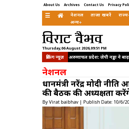
About Us
Archives
Contact Us
Privacy Pol
☰
नेशनल
ताजा खबरें
राज्य
अन्य
Thursday,06 August 2026,09:51 PM
ब्रेकिंग न्यूज़
अरुणाचल प्रदेश: जेपी नड्डा ने बा
सहयोग और निवेश बढ़ाने पर जोर
नेशनल
लेकर सीजेपी में बवाल, अभिजीत द
प्रधानमंत्री नरेंद्र मोदी नी
कहा-विपक्ष की भावना सरकार तक
की बैठक की अध्यक्षता करेंग
प्रयागराज कार्यक्रम की अनुमति र
मौत
By Virat baibhav | Publish Date: 10/6/2