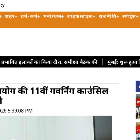
icy
शहर
धर्म-कर्म
मनोरंजन
लाइफस्टाइल
राजनीति
स्पोर्ट्स
ढ़ प्रभावित इलाकों का किया दौरा, समीक्षा बैठक की
मुंबई: शुरू हुआ ब्
कोलकाता : इलियट पार्क से हटाए गए 'व्यू-ब्लॉकर', सीएम अधिकारी
िपके के घर के बाहर दो युवाओं ने दिया धरना
राज्यसभा में गृह मंत्
ति आयोग की 11वीं गवर्निंग काउंसिल
 पहुंचाएं
वास्तविक मुद्दों से युवाओं का ध्यान हटाना चाह रही केंद्र
े
द्द होने पर विपक्षी सांसदों ने सरकार पर लगाया आरोप
झांसी में सड़
त
026 5:39:08 PM
त