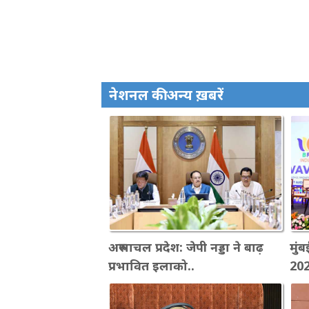
नेशनल की अन्य ख़बरें
अरुणाचल प्रदेश: जेपी नड्डा ने बाढ़
मुंब
प्रभावित इलाको..
202