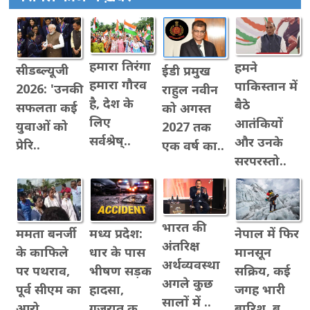
हमारा तिरंगा
हमने
सीडब्ल्यूजी
ईडी प्रमुख
हमारा गौरव
पाकिस्तान में
2026: 'उनकी
राहुल नवीन
है, देश के
बैठे
सफलता कई
को अगस्त
लिए
आतंकियों
युवाओं को
2027 तक
सर्वश्रेष्..
और उनके
प्रेरि..
एक वर्ष का..
सरपरस्तो..
भारत की
नेपाल में फिर
ममता बनर्जी
मध्य प्रदेश:
अंतरिक्ष
मानसून
के काफिले
धार के पास
अर्थव्यवस्था
सक्रिय, कई
पर पथराव,
भीषण सड़क
अगले कुछ
जगह भारी
पूर्व सीएम का
हादसा,
सालों में ..
बारिश, ब..
आरो..
गुजरात क..