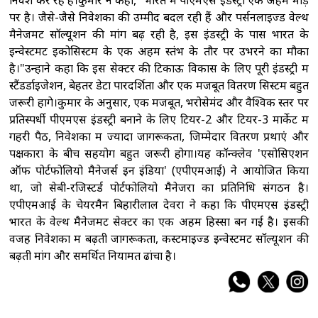
निवेश कर रहे हैं।कुमार ने कहा, "भारत में पीएमएस इंडस्ट्री एक अहम मोड़
पर है। जैसे-जैसे निवेशकों की उम्मीदें बदल रही हैं और पर्सनलाइज्ड वेल्थ
मैनेजमेंट सॉल्यूशन की मांग बढ़ रही है, इस इंडस्ट्री के पास भारत के
इन्वेस्टमेंट इकोसिस्टम के एक अहम स्तंभ के तौर पर उभरने का मौका
है।"उन्होंने कहा कि इस सेक्टर की टिकाऊ विकास के लिए पूरी इंडस्ट्री में
स्टैंडर्डाइजेशन, बेहतर डेटा पारदर्शिता और एक मजबूत वितरण सिस्टम बहुत
जरूरी होंगे।कुमार के अनुसार, एक मजबूत, भरोसेमंद और वैश्विक स्तर पर
प्रतिस्पर्धी पीएमएस इंडस्ट्री बनाने के लिए टियर-2 और टियर-3 मार्केट में
गहरी पैठ, निवेशकों में ज्यादा जागरूकता, जिम्मेदार वितरण प्रथाएं और
पक्षकारों के बीच सहयोग बहुत जरूरी होगा।यह कॉन्क्लेव 'एसोसिएशन
ऑफ पोर्टफोलियो मैनेजर्स इन इंडिया' (एपीएमआई) ने आयोजित किया
था, जो सेबी-रजिस्टर्ड पोर्टफोलियो मैनेजरों का प्रतिनिधि संगठन है।
एपीएमआई के चेयरमैन बिहारीलाल देवरा ने कहा कि पीएमएस इंडस्ट्री
भारत के वेल्थ मैनेजमेंट सेक्टर का एक अहम हिस्सा बन गई है। इसकी
वजह निवेशकों में बढ़ती जागरूकता, कस्टमाइज्ड इन्वेस्टमेंट सॉल्यूशन की
बढ़ती मांग और समर्थित नियामत ढांचा है।