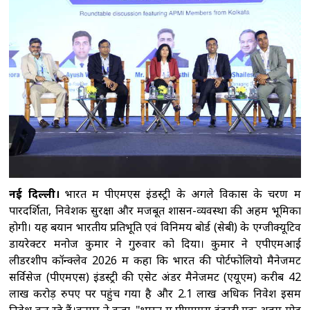
का आरोप-पुलिस के सामने हुआ सब कुछ
मध्य
प्रदेश: धार के पास भीषण सड़क हादसा, गुजरात के छह
युवकों की मौत
भारत की अंतरिक्ष अर्थव्यवस्था
अगले कुछ सालों में 40-45 अरब अमेरिकी डॉलर तक
पहुंचने का अनुमानः डॉ. जितेंद्र सिंह
नेपाल में फिर
मानसून सक्रिय, कई जगह भारी बारिश, बर्फबारी की
संभावना
नई दिल्ली।
भारत में पीएमएस इंडस्ट्री के अगले विकास के चरण में
पारदर्शिता, निवेशक सुरक्षा और मजबूत शासन-व्यवस्था की अहम भूमिका
होगी। यह बयान भारतीय प्रतिभूति एवं विनिमय बोर्ड (सेबी) के एग्जीक्यूटिव
डायरेक्टर मनोज कुमार ने गुरुवार को दिया। कुमार ने एपीएमआई
लीडरशीप कॉन्क्लेव 2026 में कहा कि भारत की पोर्टफोलियो मैनेजमेंट
सर्विसेज (पीएमएस) इंडस्ट्री की एसेट अंडर मैनेजमेंट (एयूएम) करीब 42
लाख करोड़ रुपए पर पहुंच गया है और 2.1 लाख अधिक निवेश इसमें