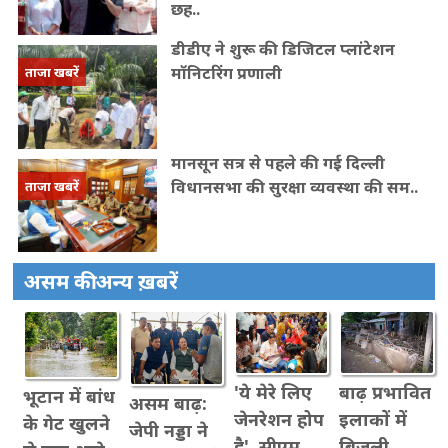
छह..
डीडीए ने शुरू की डिजिटल प्लांटेशन
मॉनिटरिंग प्रणाली
ताजा खबरें
मानसून सत्र से पहले की गई दिल्ली
विधानसभा की सुरक्षा व्यवस्था की सम..
ताजा खबरें
असम की अन्य ख़बरें
बाढ़ प्रभावित
'ये मेरे लिए
भूटान में बांध
असम बाढ़:
इलाकों में
जेनरेशन होप
के गेट खुलने
जेपी नड्डा ने
बिजली
है', सीएम