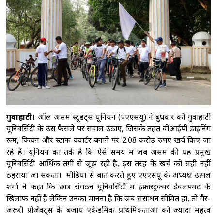
देशभर में संगठन का विस्तार छत्रपति संभाजीनगर।
कॉकरोच जनता पार्टी (सीजेपी) ने अपनी पहली राष्ट्रीय
कार्यकारिणी की घोषणा कर
अरुणाचल प्रदेश: जेपी
नड्डा ने बाढ़ प्रभावित इलाकों का किया दौरा, समीक्षा
बैठक की
मुंबई: शुरू हुआ ब्रिक्स वेव्स बाजार 2026,
रचनात्मक क्षेत्र में सहयोग और निवेश बढ़ाने पर
जोर
कोलकाता : इलियट पार्क से हटाए गए 'व्यू-
ब्लॉकर', सीएम अधिकारी ने पूर्व सरकार पर कसा
गुवाहाटी।
ऑल असम स्टूडेंट्स यूनियन (एएएसयू) ने बुधवार को गुवाहाटी
तंज
कोर कमेटी को लेकर सीजेपी में बवाल,
यूनिवर्सिटी के उस फैसले पर सवाल उठाए, जिसके तहत वीआईपी डाइनिंग
अभिजीत दिपके के घर के बाहर दो युवाओं ने दिया
रूम, किचन और स्टाफ क्वार्टर बनाने पर 2.08 करोड़ रुपए खर्च किए जा
धरना
रहे हैं। यूनियन का तर्क है कि ऐसे समय में जब असम की यह प्रमुख
यूनिवर्सिटी आर्थिक तंगी से जूझ रही है, इस तरह के खर्च को सही नहीं
ठहराया जा सकता। मीडिया से बात करते हुए एएएसयू के अध्यक्ष उत्पल
शर्मा ने कहा कि छात्र संगठन यूनिवर्सिटी में इंफ्रास्ट्रक्चर डेवलपमेंट के
खिलाफ नहीं है लेकिन उनका मानना ​​है कि जब संसाधन सीमित हों, तो गैर-
जरूरी प्रोजेक्ट्स के बजाय एकेडमिक प्राथमिकताओं को ज्यादा महत्व