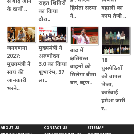
से बाढ़ आने
राहत शिविरों
बहाली का
हिमंता सरमा
के दावों ..
का किया
काम तेजी ..
ने..
दौरा..
जनगणना
मुख्यमंत्री ने
बाढ़ में
2027:
अरुणोदय
क्षतिग्रस्त
18
मुख्यमंत्री ने
3.0 का किया
वाहनों को
घुसपैठियों
स्वयं की
शुभारंभ, 37
मिलेगा बीमा
को वापस
जानकारी
ला..
धन, ऋण..
भेजा,
भरने..
कार्रवाई
हमेशा जारी
र..
ABOUT US
CONTACT US
SITEMAP