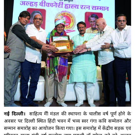
दावा : निगरानी की कमी बनी नीट पेपर लीक की वजह,
विशेषज्ञों की जांच और तलाशी नहीं हुई
मोहन
भागवत के 'जेन-जी' वाले बयान पर भाजपा सांसद बोले,
छात्र अब विपक्ष के बहकावे में नहीं आने
वाले
झारखंड: जेपीएससी गड़बड़ी के मुख्य आरोपी
अभय तिवारी के ससुर को लिया हिरासत में, रिश्तेदारों की
संपत्तियों की जांच शुरू
कांग्रेस सांसदों ने एनडीए
सरकार पर युवाओं को गुमराह करने का लगाया
आरोप
नई दिल्ली।
साहित्य प्रेमी मंडल की स्थापना के चालीस वर्ष पूर्ण होने के
अवसर पर दिल्ली स्थित हिंदी भवन में भव्य स्वर गंगा कवि सम्मेलन और
सम्मान समारोह का आयोजन किया गया। इस समारोह में केंद्रीय सड़क एवं