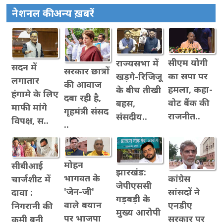
नेशनल की अन्य ख़बरें
सीएम योगी
राज्यसभा में
सदन में
सरकार छात्रों
का सपा पर
खड़गे-रिजिजू
लगातार
की आवाज
हमला, कहा-
के बीच तीखी
हंगामे के लिए
दबा रही है,
वोट बैंक की
बहस,
माफी मांगे
गृहमंत्री संसद
राजनीत..
संसदीय..
विपक्ष, स..
..
मोहन
सीबीआई
झारखंड:
भागवत के
कांग्रेस
चार्जशीट में
जेपीएससी
'जेन-जी'
सांसदों ने
दावा :
गड़बड़ी के
वाले बयान
एनडीए
निगरानी की
मुख्य आरोपी
पर भाजपा
सरकार पर
कमी बनी