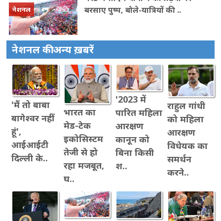
बरसाए पुष्प, बोले-यात्रियों की ..
नेशनल
नेशनल की अन्य ख़बरें
'2023 में
'मैं तो बाबा
राहुल गांधी
भारत का
पारित महिला
बागेश्वर नहीं
को महिला
मेड-टेक
आरक्षण
हूं',
आरक्षण
इकोसिस्टम
कानून को
आईआईटी
विधेयक का
तेजी से हो
बिना किसी
दिल्ली के..
समर्थन
रहा मजबूत,
श..
करने..
घ..