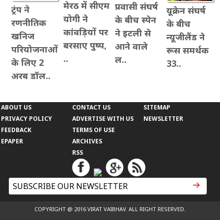
मेरठ में सीएम
प्रवासी संघर्ष
ट्रंप ने
यूक्रेन संघर्ष
योगी ने
के बीच स्पेन
रणनीतिक
के बीच
कांवड़ियों पर
ने इटली से
खनिज
न्यूजीलैंड ने
बरसाए पुष्प,
आने वाले
परियोजनाओं
रूस समर्थक
..
ल..
के लिए 2
33..
अरब डॉल..
ABOUT US
CONTACT US
SITEMAP
PRIVACY POLICY
ADVERTISE WITH US
NEWSLETTER
FEEDBACK
TERMS OF USE
EPAPER
ARCHIVES
RSS
COPYRIGHT @ 2016 VIRAT VAIBHAV. ALL RIGHT RESERVED.