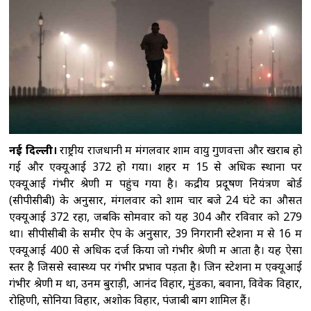
रणनीतिक खनिज परियोजनाओं के लिए 2 अरब डॉलर
निवेश का किया ऐलान, रक्षा सप्लाई चेन मजबूत करने पर
जोर
मेरठ में सीएम योगी ने कांवड़ियों पर बरसाए
पुष्प, बोले-यात्रियों की सुरक्षा और सम्मान सरकार की
प्राथमिकता
प्रवासी संघर्ष के बीच स्पेन ने इटली से
आने वाले लोगों पर अस्थायी बॉर्डर चेकिंग लागू करने का
किया ऐलान
यूक्रेन संघर्ष के बीच न्यूजीलैंड ने रूस
समर्थक 33 लोगों और कंपनियों पर लगाए प्रतिबंध
नई दिल्ली।
राष्ट्रीय राजधानी में मंगलवार शाम वायु गुणवत्ता और खराब हो
गई और एक्यूआई 372 हो गया। शहर में 15 से अधिक स्थानों पर
एक्यूआई गंभीर श्रेणी में पहुंच गया है। केंद्रीय प्रदूषण नियंत्रण बोर्ड
(सीपीसीबी) के अनुसार, मंगलवार को शाम चार बजे 24 घंटे का औसत
एक्यूआई 372 रहा, जबकि सोमवार को यह 304 और रविवार को 279
था। सीपीसीबी के समीर ऐप के अनुसार, 39 निगरानी स्टेशनों में से 16 में
एक्यूआई 400 से अधिक दर्ज किया जो गंभीर श्रेणी में आता है। यह ऐसा
स्तर है जिससे स्वास्थ्य पर गंभीर प्रभाव पड़ता है। जिन स्टेशनों में एक्यूआई
गंभीर श्रेणी में था, उनमें बुराड़ी, आनंद विहार, मुंडका, बवाना, विवेक विहार,
रोहिणी, सोनिया विहार, अशोक विहार, पंजाबी बाग शामिल हैं।