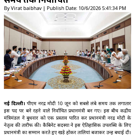
विनिर्माण और सरकारी योजनाओं से मिली नई ताकत:
By Virat baibhav | Publish Date: 10/6/2026 5:41:34 PM
पीएम मोदी
'2023 में पारित महिला आरक्षण कानून
को बिना किसी शर्त के लागू करें', राहुल गांधी का रिजिजू
को जवाब
राहुल गांधी को महिला आरक्षण विधेयक
का समर्थन करने में कोई दिक्कत नहीं होनी चाहिए :
रिजिजू
ट्रंप ने रणनीतिक खनिज परियोजनाओं के
लिए 2 अरब डॉलर निवेश का किया ऐलान, रक्षा सप्लाई
चेन मजबूत करने पर जोर
नई दिल्ली।
पीएम नरेंद्र मोदी 10 जून को सबसे लंबे समय तक लगातार
इस पद पर बने रहने वाले निर्वाचित प्रधानमंत्री बन गए। इस बीच केंद्रीय
मंत्रिमंडल ने बुधवार को एक प्रस्ताव पारित कर प्रधानमंत्री नरेंद्र मोदी के
नेतृत्व की तारीफ की। कैबिनेट सदस्यों ने इस ऐतिहासिक उपलब्धि के लिए
प्रधानमंत्री का सम्मान करते हुए खड़े होकर तालियां बजाकर उन्हें बधाई दी।