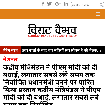
Sunday,09 August 2026,10:48 AM
ब्रेकिंग न्यूज़
छात्र वार्ता के बाद चार मंत्रियों संग सीएम ने की बैठक, 9
अगस्त को प्रस्तावित समझौते के लिए ब्लूप्रिंट पेश होने
नेशनल
की संभावना
प्रयागराज में छात्रों से बोले राहुल गांधी,
केंद्रीय मंत्रिमंडल ने पीएम मोदी को दी
रोजगार के सारे दरवाजे बंद
नई दिल्ली में पीएम मोदी
बधाई, लगातार सबसे लंबे समय तक
से मिले सीएम योगी, भाजपा अध्यक्ष नितिन नवीन से भी
निर्वाचित प्रधानमंत्री बनने पर पारित
की मुलाकात
'मैं तो बाबा बागेश्वर नहीं हूं',
किया प्रस्ताव केंद्रीय मंत्रिमंडल ने पीएम
आईआईटी दिल्ली के छात्रों से बोले पीएम मोदी
भारत
मोदी को दी बधाई, लगातार सबसे लंबे
का मेड-टेक इकोसिस्टम तेजी से हो रहा मजबूत, घरेलू
समय तक निर्वाचित