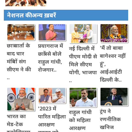
नेशनल की अन्य ख़बरें
छात्र वार्ता के
प्रयागराज में
'मैं तो बाबा
नई दिल्ली में
बाद चार
छात्रों से बोले
बागेश्वर नहीं
पीएम मोदी से
मंत्रियों संग
राहुल गांधी,
हूं',
मिले सीएम
सीएम ने की
रोजगार..
आईआईटी
योगी, भाजपा
..
दिल्ली के..
..
'2023 में
ट्रंप ने
राहुल गांधी
भारत का
पारित महिला
रणनीतिक
को महिला
मेड-टेक
आरक्षण
खनिज
आरक्षण