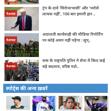
ट्रंप के दावे 'विरोधाभासी' और 'भरोसे
लायक नहीं', 106 बार हमारी हार ..
नेशनल
अदालती कार्यवाही की मीडिया रिपोर्टिंग
पर कोई असर नहीं पड़ेगा : सुप्..
नेशनल
रूस के राष्ट्रपति पुत‍िन ने सेना में क‍िए कई
बड़े बदलाव, वरिष्ठ पदो..
नेशनल
स्पोर्ट्स की अन्य ख़बरें