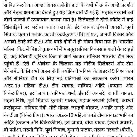
साबित करने का अच्छा अवसर होगी। हाल के वर्षों में उनके अच्छे प्रदर्शन
और नेतृत्व क्षमता को देखते हुए यह जिम्मेदारी दी गई है। महाक नरवासे को
दोनों प्रारूपों में उपकप्तान बनाया गया है। सिलेक्टर्स ने दोनों फॉर्मेट में कई
खिलाड़ियों पर भरोसा बनाए रखा है। ईरा जाधव, ईश्वरी अवसरे, पूर्वा
सिवाच, कुमारी पलक, काश्वी कंडीकुप्पा, गौरी गोयल, जानवी विकार और
अनादी टैगड़े को टी20 और वनडे दोनों में ही मौका दिया गया है। भारतीय
महिला क्रिकेट में पिछले कुछ वर्षों में मजबूत प्रतिभा विकास प्रणाली तैयार हुई
है। कई खिलाड़ी जूनियर क्रिकेट से आगे बढ़कर सीनियर भारतीय टीम तक
पहुंची हैं। ऐसे में श्रीलंका के खिलाफ यह सीरीज सिलेक्टर्स और टीम
मैनेजमेंट के लिए भी अहम होगी, क्योंकि वे भविष्य के अंडर-19 विश्व कप
और सीनियर टीम के लिए नई प्रतिभाओं का आकलन करेंगे। भारत
अंडर-19 महिला टी20 टीम स्क्वाड: भाविका अहिरे (कप्तान और
विकेटकीपर), इरा जाधव, तनिष्का शर्मा, ईश्वरी अवसरे, अवनी चावड़ा,
महतो निधि, पूर्वा सिवाच, कुमारी पालक, महाक नरवासे (वीसी), काश्वी
कंडीकुप्पा, मनियार मैत्री, गौरी गोयल, जान्हवी वीरकर, अनादि तागड़े और
के दीक्षा (विकेटकीपर)। भारत अंडर-19 महिला वनडे टीम स्क्वाड: भाविका
अहिरे (कप्तान और विकेटकीपर), इरा जाधव, दीया यादव, ईश्वरी अवसरे,
वी प्रतीक्षा, महतो निधि, पूर्वा सिवाच, कुमारी पालक, महाक नरवासे (वीसी),
काश्वी कंडीकुप्पा, विधि परमार, गौरी गोयल, जान्हवी वीरकर, अनादि तागड़े