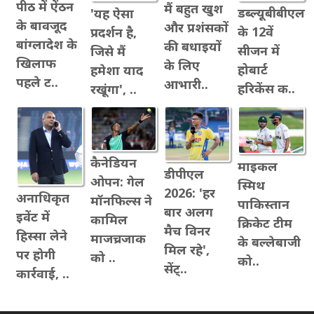
पीठ में ऐंठन
मैं बहुत खुश
डब्ल्यूबीबीएल
'यह ऐसा
के बावजूद
और प्रशंसकों
के 12वें
प्रदर्शन है,
बांग्लादेश के
की बधाइयों
सीजन में
जिसे मैं
खिलाफ
के लिए
होबार्ट
हमेशा याद
पहले ट..
आभारी..
हरिकेंस क..
रखूंगा', ..
कैनेडियन
माइकल
डीपीएल
ओपन: गेल
स्मिथ
2026: 'हर
अनाधिकृत
मॉनफिल्स ने
पाकिस्तान
बार अलग
इवेंट में
कामिल
क्रिकेट टीम
मैच विनर
हिस्सा लेने
माजच्रजाक
के बल्लेबाजी
मिल रहे',
पर होगी
को ..
को..
सेंट्..
कार्रवाई, ..