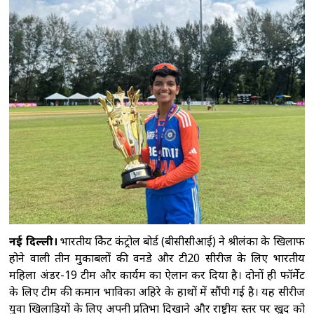
पुत‍िन ने सेना में क‍िए कई बड़े बदलाव, वरिष्ठ पदों पर
नियुक्तियों की घोषणा की
शेख हसीना के बेटे सजीब
वाजेद जॉय ने पीएम मोदी का जताया आभार, बोले-
भारत ने दिया पूरा सम्मान
विक्रम मिस्री ने पीएम
हरिनी अमरसूर्या से की मुलाकात, भारत और श्रीलंका के
बीच सहयोग बढ़ाने पर चर्चा
पीठ में ऐंठन के बावजूद
बांग्लादेश के खिलाफ पहले टेस्ट के लिए उपलब्ध रहेंगे
इंग्लिश: कोच मैकडोनाल्ड
नई दिल्ली।
भारतीय क्रिकेट कंट्रोल बोर्ड (बीसीसीआई) ने श्रीलंका के खिलाफ
होने वाली तीन मुकाबलों की वनडे और टी20 सीरीज के लिए भारतीय
महिला अंडर-19 टीम और कार्यक्रम का ऐलान कर दिया है। दोनों ही फॉर्मेट
के लिए टीम की कमान भाविका अहिरे के हाथों में सौंपी गई है। यह सीरीज
युवा खिलाड़ियों के लिए अपनी प्रतिभा दिखाने और राष्ट्रीय स्तर पर खुद को