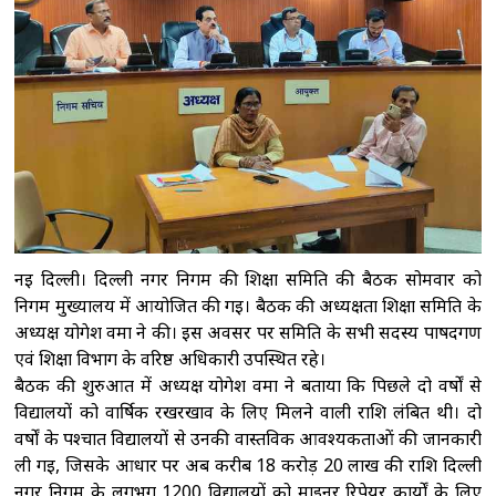
देशभर में संगठन का विस्तार छत्रपति संभाजीनगर।
कॉकरोच जनता पार्टी (सीजेपी) ने अपनी पहली राष्ट्रीय
कार्यकारिणी की घोषणा कर
अरुणाचल प्रदेश: जेपी
नड्डा ने बाढ़ प्रभावित इलाकों का किया दौरा, समीक्षा
बैठक की
मुंबई: शुरू हुआ ब्रिक्स वेव्स बाजार 2026,
रचनात्मक क्षेत्र में सहयोग और निवेश बढ़ाने पर
जोर
कोलकाता : इलियट पार्क से हटाए गए 'व्यू-
ब्लॉकर', सीएम अधिकारी ने पूर्व सरकार पर कसा
तंज
कोर कमेटी को लेकर सीजेपी में बवाल,
नई दिल्ली। दिल्ली नगर निगम की शिक्षा समिति की बैठक सोमवार को
निगम मुख्यालय में आयोजित की गई। बैठक की अध्यक्षता शिक्षा समिति के
अभिजीत दिपके के घर के बाहर दो युवाओं ने दिया
अध्यक्ष योगेश वर्मा ने की। इस अवसर पर समिति के सभी सदस्य पार्षदगण
धरना
एवं शिक्षा विभाग के वरिष्ठ अधिकारी उपस्थित रहे।
बैठक की शुरुआत में अध्यक्ष योगेश वर्मा ने बताया कि पिछले दो वर्षों से
विद्यालयों को वार्षिक रखरखाव के लिए मिलने वाली राशि लंबित थी। दो
वर्षों के पश्चात विद्यालयों से उनकी वास्तविक आवश्यकताओं की जानकारी
ली गई, जिसके आधार पर अब करीब 18 करोड़ 20 लाख की राशि दिल्ली
नगर निगम के लगभग 1200 विद्यालयों को माइनर रिपेयर कार्यों के लिए