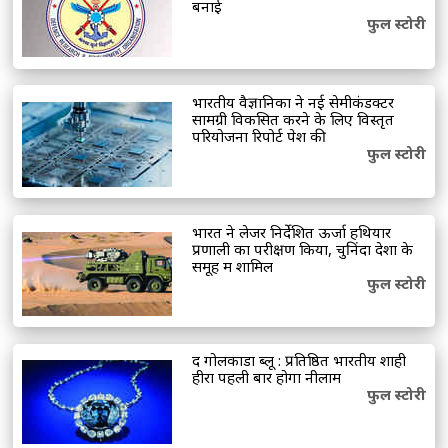
का आरोप-पुलिस के सामने हुआ सब कुछ
मध्य
बनाई
फुल स्टोरी
प्रदेश: धार के पास भीषण सड़क हादसा, गुजरात के छह
युवकों की मौत
भारत की अंतरिक्ष अर्थव्यवस्था
अगले कुछ सालों में 40-45 अरब अमेरिकी डॉलर तक
भारतीय वैज्ञानिकों ने नई सेमीकंडक्टर
सामग्री विकसित करने के लिए विस्तृत
पहुंचने का अनुमानः डॉ. जितेंद्र सिंह
नेपाल में फिर
परियोजना रिपोर्ट पेश की
फुल स्टोरी
मानसून सक्रिय, कई जगह भारी बारिश, बर्फबारी की
संभावना
भारत ने लेजर निर्देशित ऊर्जा हथियार
प्रणाली का परीक्षण किया, चुनिंदा देशों के
समूह में शामिल
फुल स्टोरी
द गोलकोंडा ब्लू : प्रतिष्ठित भारतीय शाही
हीरा पहली बार होगा नीलाम
फुल स्टोरी