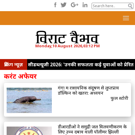
Monday,10 August 2026,03:12 PM
ब्रेकिंग न्यूज़
सीडब्ल्यूजी 2026: 'उनकी सफलता कई युवाओं को प्रेरित
करेगी,' पदकवीरों से मिले पीएम मोदी, उत्कृष्ट प्रदर्शन के
करंट अफेयर
लिए सराहा
हमारा तिरंगा हमारा गौरव है, देश के लिए
गंगा में रासायनिक संदूषण से लुप्तप्राय
सर्वश्रेष्ठ देने की प्रेरणा: प्रधानमंत्री मोदी
ईडी प्रमुख
डॉल्फिन को खतरा: अध्ययन
फुल स्टोरी
राहुल नवीन को अगस्त 2027 तक एक वर्ष का सेवा
विस्तार मिला
हमने पाकिस्तान में बैठे आतंकियों और
उनके सरपरस्तों को नेस्तनाबूत कियाः राजनाथ
डीआरडीओ ने समुद्री जल विलवणीकरण के
सिंह
ममता बनर्जी के काफिले पर पथराव, पूर्व सीएम
लिए उच्च दबाव वाली पॉलीमर झिल्ली