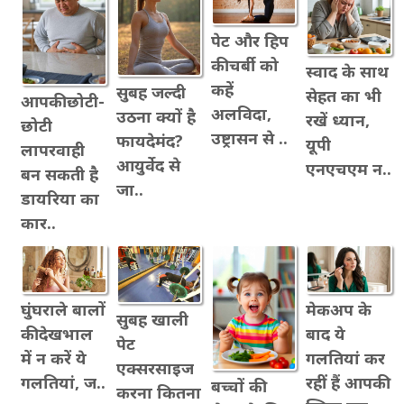
पेट और हिप
की चर्बी को
स्वाद के साथ
कहें
सुबह जल्दी
सेहत का भी
आपकी छोटी-
अलविदा,
उठना क्यों है
रखें ध्यान,
छोटी
उष्ट्रासन से ..
फायदेमंद?
यूपी
लापरवाही
आयुर्वेद से
एनएचएम न..
बन सकती है
जा..
डायरिया का
कार..
घुंघराले बालों
मेकअप के
सुबह खाली
की देखभाल
बाद ये
पेट
में न करें ये
गलतियां कर
एक्सरसाइज
गलतियां, ज..
रहीं हैं आपकी
बच्चों की
करना कितना