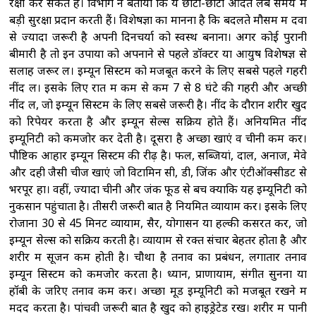
रक्षा कर सकते हैं। विभाग ने बताया कि ये छोटी-छोटी आदतें लंबे समय में
बड़ी सुरक्षा प्रदान करती हैं। विशेषज्ञों का मानना है कि बदलते मौसम में दवा
से ज्यादा जरूरी है अपनी दिनचर्या को स्वस्थ बनाना। अगर कोई पुरानी
बीमारी है तो इन उपायों को अपनाने से पहले डॉक्टर या आयुष विशेषज्ञ से
सलाह जरूर लें। इम्यून सिस्टम को मजबूत करने के लिए सबसे पहले गहरी
नींद लें। इसके लिए रात में कम से कम 7 से 8 घंटे की गहरी और अच्छी
नींद लें, जो इम्यून सिस्टम के लिए सबसे जरूरी है। नींद के दौरान शरीर खुद
को रिपेयर करता है और इम्यून सेल्स सक्रिय होते हैं। अनियमित नींद
इम्यूनिटी को कमजोर कर देती है। दूसरा है अच्छा खाएं व चीनी कम करें।
पौष्टिक आहार इम्यून सिस्टम की रीढ़ है। फल, सब्जियां, दालें, अनाज, मेवे
और दही जैसी चीजें खाएं जो विटामिन सी, डी, जिंक और एंटीऑक्सीडेंट से
भरपूर हों। वहीं, ज्यादा चीनी और जंक फूड से बचें क्योंकि यह इम्यूनिटी को
नुकसान पहुंचाता है। तीसरी जरूरी बात है नियमित व्यायाम करें। इसके लिए
रोजाना 30 से 45 मिनट व्यायाम, सैर, योगासन या हल्की कसरत करें, जो
इम्यून सेल्स को सक्रिय करती है। व्यायाम से रक्त संचार बेहतर होता है और
शरीर में सूजन कम होती है। चौथा है तनाव का प्रबंधन, लगातार तनाव
इम्यून सिस्टम को कमजोर करता है। ध्यान, प्राणायाम, संगीत सुनना या
हॉबी के जरिए तनाव कम करें। अच्छा मूड इम्यूनिटी को मजबूत रखने में
मदद करता है। पांचवी जरूरी बात है खुद को हाइड्रेटेड रखें। शरीर में पानी