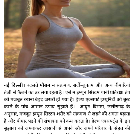
विनिर्माण और सरकारी योजनाओं से मिली नई ताकत:
पीएम मोदी
'2023 में पारित महिला आरक्षण कानून
को बिना किसी शर्त के लागू करें', राहुल गांधी का रिजिजू
को जवाब
राहुल गांधी को महिला आरक्षण विधेयक
का समर्थन करने में कोई दिक्कत नहीं होनी चाहिए :
रिजिजू
ट्रंप ने रणनीतिक खनिज परियोजनाओं के
लिए 2 अरब डॉलर निवेश का किया ऐलान, रक्षा सप्लाई
चेन मजबूत करने पर जोर
नई दिल्ली।
बदलते मौसम में संक्रमण, सर्दी-जुकाम और अन्य बीमारियां
तेजी से फैलने का डर लगा रहता है। ऐसे में इम्यून सिस्टम यानी प्रतिरक्षा तंत्र
को मजबूत रखना बेहद जरूरी हो गया है। हेल्थ एक्सपर्ट इम्यूनिटी को बूस्ट
करने के पांच आसान उपाय सुझाते हैं। आयुष विभाग, छत्तीसगढ़ के
अनुसार, मजबूत इम्यून सिस्टम शरीर को संक्रमण से लड़ने की क्षमता बढ़ाता
है और बीमार पड़ने की संभावना को कम करता है। हेल्थ एक्सपर्ट्स के इन
सुझावों को अपनाकर आसानी से अपने और अपने परिवार के सेहत की