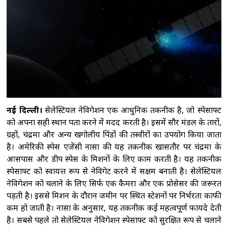
विनिर्माण और सरकारी योजनाओं से मिली नई ताकत:
पीएम मोदी
'2023 में पारित महिला आरक्षण कानून
को बिना किसी शर्त के लागू करें', राहुल गांधी का रिजिजू
को जवाब
राहुल गांधी को महिला आरक्षण विधेयक
का समर्थन करने में कोई दिक्कत नहीं होनी चाहिए :
रिजिजू
ट्रंप ने रणनीतिक खनिज परियोजनाओं के
लिए 2 अरब डॉलर निवेश का किया ऐलान, रक्षा सप्लाई
नई दिल्ली।
सेलेस्टियल नेविगेशन एक आधुनिक तकनीक है, जो स्पेसक्राफ्ट
चेन मजबूत करने पर जोर
को अपना सही स्थान पता करने में मदद करती है। इसमें सौर मंडल के तारों,
ग्रहों, चंद्रमा और अन्य खगोलीय पिंडों की तस्वीरों का उपयोग किया जाता
है। अमेरिकी स्पेस एजेंसी नासा की यह तकनीक खासतौर पर चंद्रमा के
आसपास और डीप स्पेस के मिशनों के लिए काम करती है। यह तकनीक
स्पेसक्राफ्ट को स्वायत्त रूप से नेविगेट करने में सक्षम बनाती है। सेलेस्टियल
नेविगेशन को चलाने के लिए सिर्फ एक कैमरा और एक प्रोसेसर की जरूरत
पड़ती है। इससे मिशन के दौरान जमीन पर स्थित स्टेशनों पर निर्भरता काफी
कम हो जाती है। नासा के अनुसार, यह तकनीक कई महत्वपूर्ण फायदे देती
है। सबसे पहले तो सेलेस्टियल नेविगेशन स्पेसक्राफ्ट को सुरक्षित रूप से चलाने