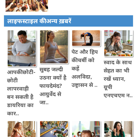
लाइफस्टाइल की अन्य ख़बरें
पेट और हिप
की चर्बी को
स्वाद के साथ
कहें
सुबह जल्दी
सेहत का भी
आपकी छोटी-
अलविदा,
उठना क्यों है
रखें ध्यान,
छोटी
उष्ट्रासन से ..
फायदेमंद?
यूपी
लापरवाही
आयुर्वेद से
एनएचएम न..
बन सकती है
जा..
डायरिया का
कार..