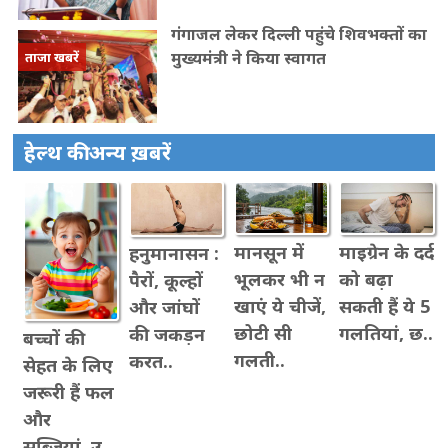
गंगाजल लेकर दिल्ली पहुंचे शिवभक्तों का
मुख्यमंत्री ने किया स्वागत
ताजा खबरें
हेल्थ की अन्य ख़बरें
मानसून में
माइग्रेन के दर्द
हनुमानासन :
भूलकर भी न
को बढ़ा
पैरों, कूल्हों
खाएं ये चीजें,
सकती हैं ये 5
और जांघों
छोटी सी
गलतियां, छ..
की जकड़न
बच्चों की
गलती..
करत..
सेहत के लिए
जरूरी हैं फल
और
सब्जियां, उ..