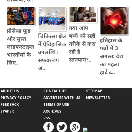
क्या आप
प्रोसेस्ड फूड
बच्चे को सही
चिकित्सा क्षेत्र
और सुस्त
इतिहास के
तरीके से करा
में ऐतिहासिक
लाइफस्टाइल
पन्नों में 3
रही है
उपलब्धि :
भारतीयों के
अगस्त: देश
स्तनपान?..
सफदरजंग
लिए..
का पहला
अ..
हार्ट ट..
ABOUT US
CONTACT US
SITEMAP
PRIVACY POLICY
ADVERTISE WITH US
NEWSLETTER
FEEDBACK
TERMS OF USE
EPAPER
ARCHIVES
RSS