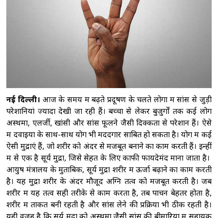
विनिर्माण और सरकारी योजनाओं से मिली नई ताकत:
पीएम मोदी
'2023 में पारित महिला आरक्षण कानून
को बिना किसी शर्त के लागू करें', राहुल गांधी का रिजिजू
को जवाब
राहुल गांधी को महिला आरक्षण विधेयक
का समर्थन करने में कोई दिक्कत नहीं होनी चाहिए :
रिजिजू
ट्रंप ने रणनीतिक खनिज परियोजनाओं के
लिए 2 अरब डॉलर निवेश का किया ऐलान, रक्षा सप्लाई
नई दिल्ली।
आज के समय में बढ़ते प्रदूषण के चलते लोगों में सांस से जुड़ी
चेन मजबूत करने पर जोर
परेशानियां ज्यादा देखी जा रही हैं। बच्चों से लेकर बुजुर्गों तक कई लोग
अस्थमा, एलर्जी, खांसी और सांस फूलने जैसी दिक्कतों से परेशान हैं। ऐसे
में दवाइयों के साथ-साथ योग भी मददगार साबित हो सकता है। योग में कई
ऐसी मुद्राएं हैं, जो शरीर को अंदर से मजबूत बनाने का काम करती हैं। इन्हीं
में से एक है सूर्य मुद्रा, जिसे सेहत के लिए काफी फायदेमंद माना जाता है।
आयुष मंत्रालय के मुताबिक, सूर्य मुद्रा शरीर में ऊर्जा बढ़ाने का काम करती
है। यह मुद्रा शरीर के अंदर मौजूद अग्नि तत्व को मजबूत करती है। जब
शरीर में यह तत्व सही तरीके से काम करता है, तब पाचन बेहतर होता है,
शरीर में ताकत बनी रहती है और सांस लेने की प्रक्रिया भी ठीक रहती है।
यही वजह है कि सूर्य मुद्रा को अस्थमा जैसी सांस की बीमारियों में सहायक