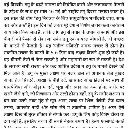
नई दिल्ली।
डेंगू के बढ़ते मामलों को नियंत्रित करने और जागरूकता फैलाने
के उद्देश्य के साथ हर साल 16 मई को ‘राष्ट्रीय डेंगू दिवस’ मनाया जाता है।
इस साल की थीम “डेंगू नियंत्रण के लिए सामुदायिक भागीदारी: जांचें, साफ
करें और ढकें” है। इस दिन को लेकर पूरे देश में विशेष जागरूकता कार्यक्रम
आयोजित किए जाते हैं, ताकि लोग डेंगू से बचाव के उपाय अपनाएं और इस
बीमारी को फैलने से रोका जा सके। डेंगू एक वायरल बीमारी है, जो मच्छरों
के काटने से फैलती है। यह ‘एडीज एजिप्टी’ नामक मच्छर से होता है।
संक्रमित मच्छर के काटने के 5-6 दिनों बाद लक्षण दिखने शुरू हो जाते हैं।
यह बीमारी तेजी से फैल सकती है और महामारी का रूप ले सकती है। देश
के लगभग सभी राज्यों और केंद्र शासित प्रदेशों में डेंगू के मामले देखने को
मिल जाते हैं। डेंगू के मुख्य लक्षण पर नजर डालें तो अचानक तेज बुखार
आना, तेज सिरदर्द, आंखों के पीछे दर्द, खासकर आंख हिलाने पर साथ ही
मांसपेशियों और जोड़ों में दर्द, भूख और स्वाद का कम होना, शरीर पर
खसरे जैसे दाने, जी मिचलाना और उल्टी होना। वहीं, डेंगू के गंभीर लक्षणों में
बार-बार उल्टी, नाक-मुंह से खून आना, त्वचा पर रैशेज, बेचैनी, तेज प्यास
लगना, कमजोर नाड़ी और सांस लेने में तकलीफ शामिल है। अगर ऐसे
लक्षण दिखें तो तुरंत डॉक्टर से संपर्क करें। डेंगू के लिए कोई विशेष टीका या
दवा नहीं है, इसलिए बचाव ही सबसे बेहतर उपाय है। हेल्थ एक्सपर्ट बताते