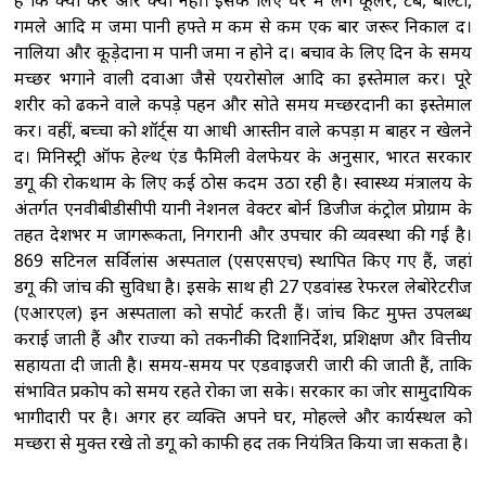
हैं कि क्या करें और क्या नहीं। इसके लिए घर में लगे कूलर, टब, बाल्टी,
गमले आदि में जमा पानी हफ्ते में कम से कम एक बार जरूर निकाल दें।
नालियों और कूड़ेदानों में पानी जमा न होने दें। बचाव के लिए दिन के समय
मच्छर भगाने वाली दवाओं जैसे एयरोसोल आदि का इस्तेमाल करें। पूरे
शरीर को ढकने वाले कपड़े पहनें और सोते समय मच्छरदानी का इस्तेमाल
करें। वहीं, बच्चों को शॉर्ट्स या आधी आस्तीन वाले कपड़ों में बाहर न खेलने
दें। मिनिस्ट्री ऑफ हेल्थ एंड फैमिली वेलफेयर के अनुसार, भारत सरकार
डेंगू की रोकथाम के लिए कई ठोस कदम उठा रही है। स्वास्थ्य मंत्रालय के
अंतर्गत एनवीबीडीसीपी यानी नेशनल वेक्टर बोर्न डिजीज कंट्रोल प्रोग्राम के
तहत देशभर में जागरूकता, निगरानी और उपचार की व्यवस्था की गई है।
869 सेंटिनल सर्विलांस अस्पताल (एसएसएच) स्थापित किए गए हैं, जहां
डेंगू की जांच की सुविधा है। इसके साथ ही 27 एडवांस्ड रेफरल लेबोरेटरीज
(एआरएल) इन अस्पतालों को सपोर्ट करती हैं। जांच किट मुफ्त उपलब्ध
कराई जाती हैं और राज्यों को तकनीकी दिशानिर्देश, प्रशिक्षण और वित्तीय
सहायता दी जाती है। समय-समय पर एडवाइजरी जारी की जाती हैं, ताकि
संभावित प्रकोप को समय रहते रोका जा सके। सरकार का जोर सामुदायिक
भागीदारी पर है। अगर हर व्यक्ति अपने घर, मोहल्ले और कार्यस्थल को
मच्छरों से मुक्त रखे तो डेंगू को काफी हद तक नियंत्रित किया जा सकता है।