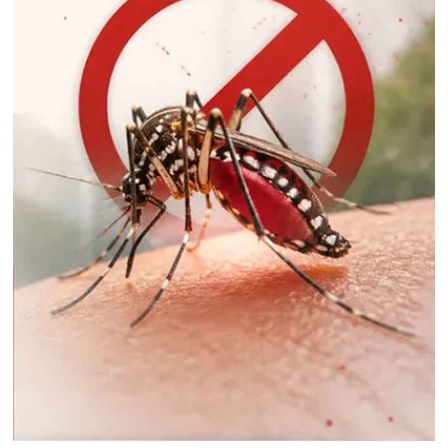
विनिर्माण और सरकारी योजनाओं से मिली नई ताकत:
पीएम मोदी
'2023 में पारित महिला आरक्षण कानून
को बिना किसी शर्त के लागू करें', राहुल गांधी का रिजिजू
को जवाब
राहुल गांधी को महिला आरक्षण विधेयक
का समर्थन करने में कोई दिक्कत नहीं होनी चाहिए :
रिजिजू
ट्रंप ने रणनीतिक खनिज परियोजनाओं के
लिए 2 अरब डॉलर निवेश का किया ऐलान, रक्षा सप्लाई
चेन मजबूत करने पर जोर