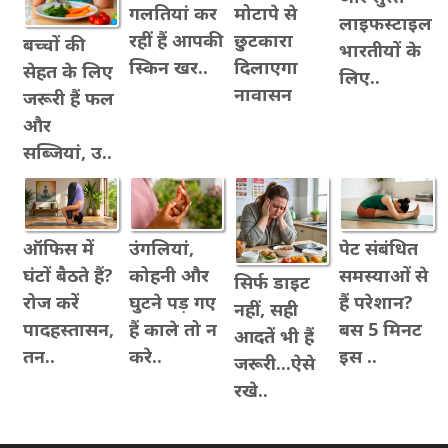
गलतियां कर
मोटापे से
लाइफस्टाइल
रहीं हैं आपकी
छुटकारा
बच्चों की
भारतीयों के
स्किन खर..
दिलाएगा
सेहत के लिए
लिए..
नावासन
जरूरी हैं फल
और
सब्जियां, उ..
ऑफिस में
उंगलियां,
पेट संबंधित
घंटों बैठते हैं?
कोहनी और
समस्याओं से
सिर्फ डाइट
रोज करें
घुटने पड़ गए
हैं परेशान?
नहीं, सही
पादहस्तासन,
हैं काले तो न
बस 5 मिनट
आदतें भी हैं
तन..
करे..
इस ..
जरूरी...ऐसे
रखे..