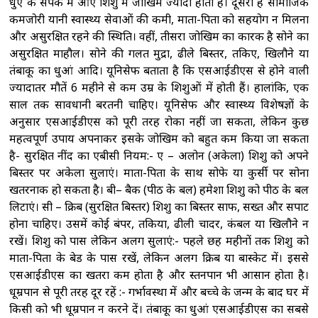
धुएं के संपर्क में आए शिशु में जोखिम ज्यादा होता है। दूसरा है सामाजिक
कमजोरी यानी स्वास्थ्य सेवाओं की कमी, माता-पिता को सहयोग न मिलना
और असुरक्षित रहने की स्थिति। वहीं, तीसरा जोखिम का कारक है सोने का
असुरक्षित माहौल। सोने की गलत मुद्रा, ढीले बिस्तर, तकिए, खिलौने या
तंबाकू का धुआं आदि। यूनिसेफ बताता है कि एसआईडीएस से होने वाली
ज्यादातर मौतें 6 महीने से कम उम्र के शिशुओं में होती हैं। हालांकि, एक
साल तक सावधानी बरतनी चाहिए। यूनिसेफ और स्वास्थ्य विशेषज्ञों के
अनुसार एसआईडीएस को पूरी तरह रोका नहीं जा सकता, लेकिन कुछ
महत्वपूर्ण उपाय अपनाकर इसके जोखिम को बहुत कम किया जा सकता
है- सुरक्षित नींद का एबीसी नियम:- ए – अलोन (अकेला) शिशु को अपने
बिस्तर पर अकेला सुलाएं। माता-पिता के साथ सोफे या कुर्सी पर सोना
खतरनाक हो सकता है। बी– बैक (पीठ के बल) हमेशा शिशु को पीठ के बल
लिटाएं। सी – क्रिब (सुरक्षित बिस्तर) शिशु का बिस्तर साफ, सख्त और सपाट
होना चाहिए। उसमें कोई बंपर, तकिया, ढीली चादर, कंबल या खिलौने न
रखें। शिशु को पास लेकिन अलग सुलाएं:- पहले छह महीनों तक शिशु को
माता-पिता के बेड के पास रखें, लेकिन अलग क्रिब या बास्केट में। इससे
एसआईडीएस का खतरा कम होता है और स्तनपान भी आसान होता है।
धूम्रपान से पूरी तरह दूर रहें :- गर्भावस्था में और बच्चे के जन्म के बाद घर में
किसी को भी धूम्रपान न करने दें। तंबाकू का धुआं एसआईडीएस का सबसे