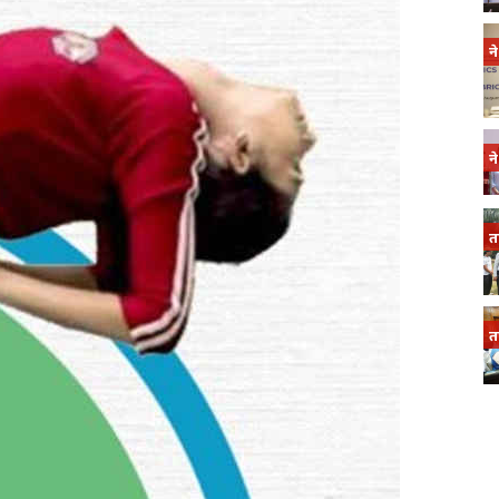
न
न
त
त