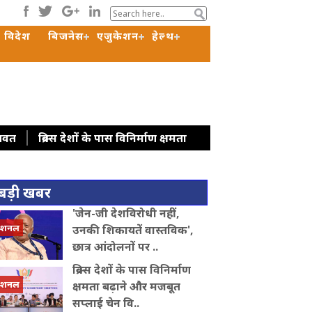
विदेश
बिजनेस
एजुकेशन
हेल्थ
ागवत
ब्रिक्स देशों के पास विनिर्माण क्षमता
 अफ्रीका के शिक्षा मंत्रियों से मुलाकात, शिक्षा
ह महीनों में देशभर में संगठन का विस्तार
बड़ी खबर
अरुणाचल प्रदेश: जेपी नड्डा ने बाढ़ प्रभावित
'जेन-जी देशविरोधी नहीं,
में सहयोग और निवेश बढ़ाने पर जोर
कोलकाता :
ेशनल
उनकी शिकायतें वास्तविक',
कर सीजेपी में बवाल, अभिजीत दिपके के घर के
छात्र आंदोलनों पर ..
ब्रिक्स देशों के पास विनिर्माण
ेशनल
क्षमता बढ़ाने और मजबूत
सप्लाई चेन वि..