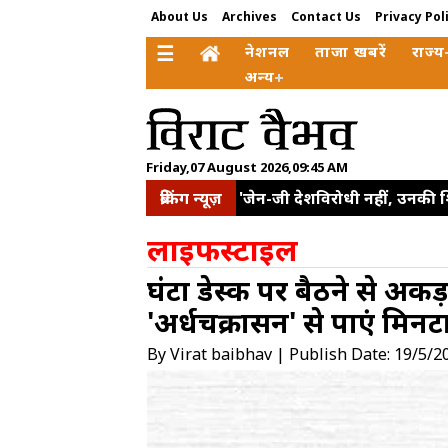
About Us
Archives
Contact Us
Privacy Pol
☰
नेशनल
ताजा खबरें
राज्य
अन्य
Friday,07 August 2026,09:45 AM
ब्रेकिंग न्यूज़
'जेन-जी देशविरोधी नहीं, उनकी 
बढ़ाने और मजबूत सप्लाई चेन व
लाइफस्टाइल
साझेदारी मजबूत करने पर चर्चा
घंटों डेस्क पर बैठने से अक
छत्रपति संभाजीनगर। कॉकरोच जनता
'अर्धचक्रासन' से पाएं मिनटों
इलाकों का किया दौरा, समीक्षा 
इलियट पार्क से हटाए गए 'व्यू-ब
By Virat baibhav | Publish Date: 19/5/2
बाहर दो युवाओं ने दिया धरना