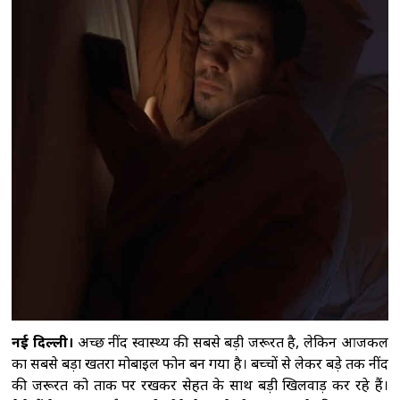
पुत‍िन ने सेना में क‍िए कई बड़े बदलाव, वरिष्ठ पदों पर
नियुक्तियों की घोषणा की
शेख हसीना के बेटे सजीब
वाजेद जॉय ने पीएम मोदी का जताया आभार, बोले-
भारत ने दिया पूरा सम्मान
विक्रम मिस्री ने पीएम
हरिनी अमरसूर्या से की मुलाकात, भारत और श्रीलंका के
बीच सहयोग बढ़ाने पर चर्चा
पीठ में ऐंठन के बावजूद
बांग्लादेश के खिलाफ पहले टेस्ट के लिए उपलब्ध रहेंगे
इंग्लिश: कोच मैकडोनाल्ड
नई दिल्ली।
अच्छी नींद स्वास्थ्य की सबसे बड़ी जरूरत है, लेकिन आजकल
का सबसे बड़ा खतरा मोबाइल फोन बन गया है। बच्चों से लेकर बड़े तक नींद
की जरूरत को ताक पर रखकर सेहत के साथ बड़ी खिलवाड़ कर रहे हैं।