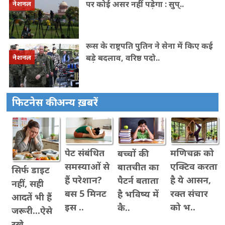
पर कोई असर नहीं पड़ेगा : सुप्..
नेशनल
रूस के राष्ट्रपति पुत‍िन ने सेना में क‍िए कई
बड़े बदलाव, वरिष्ठ पदो..
नेशनल
फिटनेस की अन्य ख़बरें
पेट संबंधित
मणिचक्र को
बच्चों की
समस्याओं से
एक्टिव करता
बातचीत का
सिर्फ डाइट
हैं परेशान?
है ये आसन,
पैटर्न बताता
नहीं, सही
बस 5 मिनट
रक्त संचार
है भविष्य में
आदतें भी हैं
इस ..
को भ..
कै..
जरूरी...ऐसे
रखे..