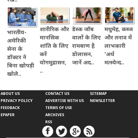
शारीरिक और
डेस्क जॉब
मधुमेह, कब्ज
भारतीय-
मानसिक
वालों के लिए
और तनाव में
अमेरिकी
शांति के लिए
रामबाण है
लाभकारी
सेना के
करें
डोलासन,
'अर्ध
डॉक्टर ने
योगमुद्रासन,
जानें अद..
मत्स्येन्द..
बिना खोपड़ी
..
खोले..
ABOUT US
CONTACT US
SITEMAP
PRIVACY POLICY
ADVERTISE WITH US
NEWSLETTER
FEEDBACK
TERMS OF USE
EPAPER
ARCHIVES
RSS