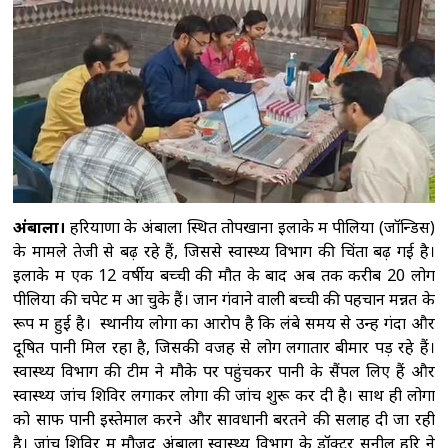
देशभर में संगठन का विस्तार छत्रपति संभाजीनगर।
कॉकरोच जनता पार्टी (सीजेपी) ने अपनी पहली राष्ट्रीय
कार्यकारिणी की घोषणा कर
अरुणाचल प्रदेश: जेपी
नड्डा ने बाढ़ प्रभावित इलाकों का किया दौरा, समीक्षा
बैठक की
मुंबई: शुरू हुआ ब्रिक्स वेव्स बाजार 2026,
रचनात्मक क्षेत्र में सहयोग और निवेश बढ़ाने पर
जोर
कोलकाता : इलियट पार्क से हटाए गए 'व्यू-
ब्लॉकर', सीएम अधिकारी ने पूर्व सरकार पर कसा
अंबाला।
हरियाणा के अंबाला स्थित तोपखाना इलाके में पीलिया (जॉन्डिस)
तंज
कोर कमेटी को लेकर सीजेपी में बवाल,
के मामले तेजी से बढ़ रहे हैं, जिससे स्वास्थ्य विभाग की चिंता बढ़ गई है।
इलाके में एक 12 वर्षीय बच्ची की मौत के बाद अब तक करीब 20 लोग
अभिजीत दिपके के घर के बाहर दो युवाओं ने दिया
पीलिया की चपेट में आ चुके हैं। जान गंवाने वाली बच्ची की पहचान मन्नत के
धरना
रूप में हुई है। स्थानीय लोगों का आरोप है कि लंबे समय से उन्हें गंदा और
दूषित पानी मिल रहा है, जिसकी वजह से लोग लगातार बीमार पड़ रहे हैं।
स्वास्थ्य विभाग की टीम ने मौके पर पहुंचकर पानी के सैंपल लिए हैं और
स्वास्थ्य जांच शिविर लगाकर लोगों की जांच शुरू कर दी है। साथ ही लोगों
को साफ पानी इस्तेमाल करने और सावधानी बरतने की सलाह दी जा रही
है। जांच शिविर में मौजूद अंबाला स्वास्थ्य विभाग के डॉक्टर सुनील हरि ने