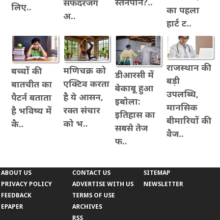
स्तनपान?..
सफदरजंग
लिए..
का पहला
अ..
हार्ट ट..
राजस्थान की
मणिचक्र को
बच्चों की
डीआरसी में
बड़ी
एक्टिव करता
बातचीत का
बेकाबू हुआ
उपलब्धि,
है ये आसन,
पैटर्न बताता
इबोला:
मानसिक
रक्त संचार
है भविष्य में
इतिहास का
बीमारियों की
को भ..
कै..
सबसे तेज
वैज..
फ..
ABOUT US
CONTACT US
SITEMAP
PRIVACY POLICY
ADVERTISE WITH US
NEWSLETTER
FEEDBACK
TERMS OF USE
EPAPER
ARCHIVES
RSS