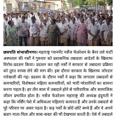
देशभर में संगठन का विस्तार छत्रपति संभाजीनगर।
कॉकरोच जनता पार्टी (सीजेपी) ने अपनी पहली राष्ट्रीय
कार्यकारिणी की घोषणा कर
अरुणाचल प्रदेश: जेपी
नड्डा ने बाढ़ प्रभावित इलाकों का किया दौरा, समीक्षा
बैठक की
मुंबई: शुरू हुआ ब्रिक्स वेव्स बाजार 2026,
रचनात्मक क्षेत्र में सहयोग और निवेश बढ़ाने पर
जोर
कोलकाता : इलियट पार्क से हटाए गए 'व्यू-
छत्रपति संभाजीनगर।
महाराष्ट्र गवर्नमेंट नर्सेज फेडरेशन के बैनर तले घाटी
ब्लॉकर', सीएम अधिकारी ने पूर्व सरकार पर कसा
अस्पताल की नर्सों ने गुरुवार को प्रशासनिक तबादला आदेशों के खिलाफ
तंज
कोर कमेटी को लेकर सीजेपी में बवाल,
विरोध-प्रदर्शन किया। प्रदर्शन कर रही नर्सों ने सरकार से तबादला प्रक्रिया
को तुरंत वापस लेने की मांग की। इस दौरान सरकार के खिलाफ जोरदार
अभिजीत दिपके के घर के बाहर दो युवाओं ने दिया
नारेबाजी की गई। प्रदर्शन के दौरान नर्सों ने कहा कि लगातार तबादलों से
धरना
कर्मचारियों, विशेषकर महिला कर्मचारियों, को भारी परेशानियों का सामना
करना पड़ता है। हर तीन साल में तबादले होने से पारिवारिक और सामाजिक
जीवन प्रभावित होता है। नर्सेज फेडरेशन महाराष्ट्र की अध्यक्ष इंदुमती ने
कहा कि नर्सिंग पेशे में अधिकतर महिलाएं कार्यरत हैं और उनके तबादले से
पूरे परिवार पर असर पड़ता है। कई नर्सों के छोटे-छोटे बच्चे हैं और वे अपने
बुजुर्ग माता-पिता और सास-ससुर की भी देखभाल करती हैं। ऐसे में तबादले