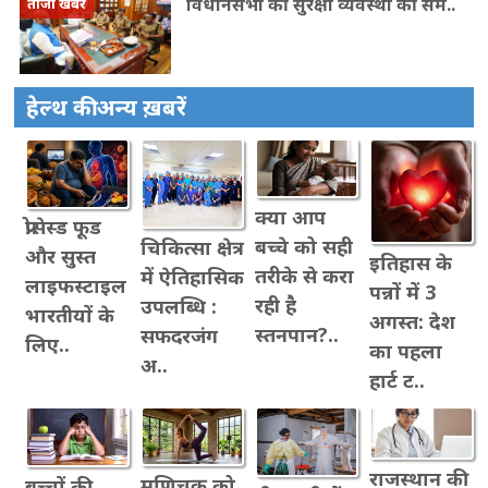
विधानसभा की सुरक्षा व्यवस्था की सम..
ताजा खबरें
हेल्थ की अन्य ख़बरें
क्या आप
प्रोसेस्ड फूड
बच्चे को सही
चिकित्सा क्षेत्र
और सुस्त
इतिहास के
तरीके से करा
में ऐतिहासिक
लाइफस्टाइल
पन्नों में 3
रही है
उपलब्धि :
भारतीयों के
अगस्त: देश
स्तनपान?..
सफदरजंग
लिए..
का पहला
अ..
हार्ट ट..
राजस्थान की
मणिचक्र को
बच्चों की