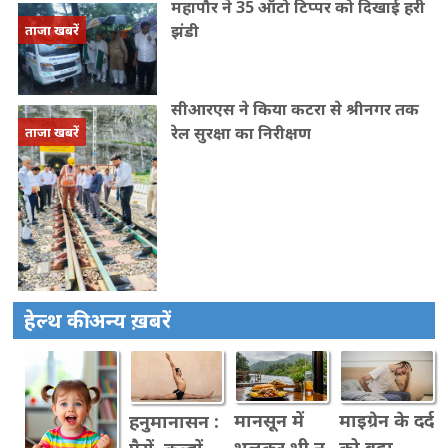
महापौर ने 35 ऑटो टिप्पर को दिखाई हरी
झंडी
ताजा खबरें
सीआरएस ने किया कटरा से श्रीनगर तक
रेल सुरक्षा का निरीक्षण
ताजा खबरें
हेल्थ की अन्य ख़बरें
मानसून में
माइग्रेन के दर्द
हनुमानासन :
भूलकर भी न
को बढ़ा