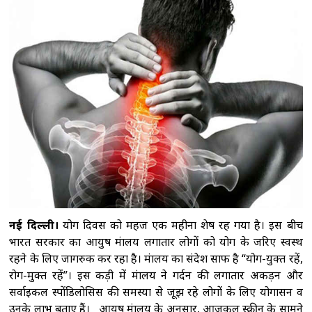
रही है, गृहमंत्री संसद में जवाब देने से बच रहे: प्रियंका
गांधी
राज्यसभा में खड़गे-रिजिजू के बीच तीखी बहस,
संसदीय कार्य मंत्री बोले -गृह मंत्री सुबह से रात तक संसद
परिसर में मौजूद रहते हैं
सीएम योगी का सपा पर
हमला, कहा- वोट बैंक की राजनीति ने कारीगरों का
सम्मान छीना
सीबीआई चार्जशीट में दावा : निगरानी
की कमी बनी नीट पेपर लीक की वजह, विशेषज्ञों की
जांच और तलाशी नहीं हुई
नई दिल्ली।
योग दिवस को महज एक महीना शेष रह गया है। इस बीच
भारत सरकार का आयुष मंत्रालय लगातार लोगों को योग के जरिए स्वस्थ
रहने के लिए जागरुक कर रहा है। मंत्रालय का संदेश साफ है “योग-युक्त रहें,
रोग-मुक्त रहें”। इस कड़ी में मंत्रालय ने गर्दन की लगातार अकड़न और
सर्वाइकल स्पोंडिलोसिस की समस्या से जूझ रहे लोगों के लिए योगासन व
उनके लाभ बताए हैं। आयुष मंत्रालय के अनुसार, आजकल स्क्रीन के सामने