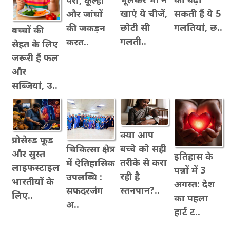
पैरों, कूल्हों
खाएं ये चीजें,
सकती हैं ये 5
और जांघों
छोटी सी
गलतियां, छ..
की जकड़न
बच्चों की
गलती..
करत..
सेहत के लिए
जरूरी हैं फल
और
सब्जियां, उ..
क्या आप
प्रोसेस्ड फूड
बच्चे को सही
चिकित्सा क्षेत्र
और सुस्त
इतिहास के
तरीके से करा
में ऐतिहासिक
लाइफस्टाइल
पन्नों में 3
रही है
उपलब्धि :
भारतीयों के
अगस्त: देश
स्तनपान?..
सफदरजंग
लिए..
का पहला
अ..
हार्ट ट..