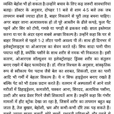
व्यक्ति बेहोश भी हो सकता है।उन्होंने बचाव के लिए कई जरूरी सावधानियां
बताईं। डॉक्टर के अनुसार, दोपहर 11 बजे से शाम 4-5 बजे तक जब
तापमान सबसे ज्यादा होता है, बाहर निकलने से पूरी तरह बचना चाहिए।
अगर बाहर जाना अत्यावश्यक हो तो पूरे आस्तीन के ढीले कपड़े, फुल पैंट
पहनें और सिर को टोपी, गमछे या पगड़ी से ढककर रखें। छाता इस्तेमाल
करना या घर के अंदर रहना सबसे अच्छा विकल्प है। उन्होंने कहा कि घर से
बाहर निकलने से पहले 1-2 लीटर पानी अवश्य पी लें। साथ ही दिनभर में
इलेक्ट्रोलाइट्स या ओआरएस का सेवन करते रहें। सिर्फ सादा पानी पीना
पर्याप्त नहीं है, क्योंकि पसीने के साथ शरीर से नमक भी निकलता है। इसी
कारण, ओआरएस सॉल्यूशन या इलेक्ट्रोलाइट ड्रिंक्स शरीर का संतुलन
बनाए रखने में बेहद फायदेमंद हैं। डॉ. नीरज निश्चल के अनुसार, सांस्कृतिक
रूप से स्वीकार्य पेय पदार्थ जैसे बेल का शरबत, शिकंजी, दाल का पानी
आदि भी गर्मी में बेहतर विकल्प हैं। ये न सिर्फ हाइड्रेशन बनाए रखते हैं
बल्कि पेट को भी ठंडक प्रदान करते हैं। वर्तमान में अस्पतालों में आने वाले
मरीजों में डिहाइड्रेशन, कमजोरी, चक्कर आना, सिरदर्द, अत्यधिक पसीना,
उल्टी और ब्लड प्रेशर गिरने जैसी शिकायतें आम हैं। उन्होंने कहा कि गंभीर
मामलों में हीट स्ट्रोक देखा जा रहा है, जिसमें शरीर का तापमान बहुत बढ़
जाता है, तेज बुखार, बेहोशी, भ्रम और कभी-कभी दौरे तक पड़ सकते हैं।
सबसे ज्यादा खतरा बुजुर्गों, छोटे बच्चों, गर्भवती महिलाओं और पहले से