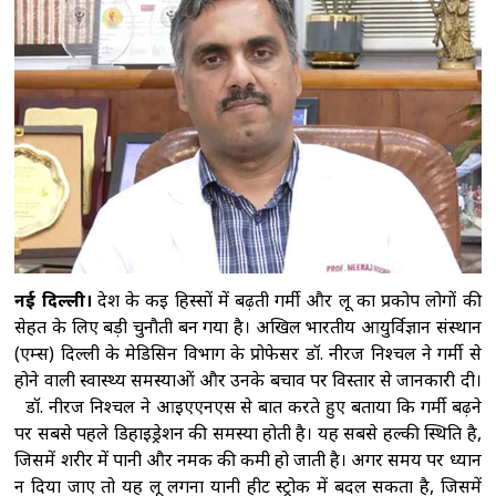
विनिर्माण और सरकारी योजनाओं से मिली नई ताकत:
पीएम मोदी
'2023 में पारित महिला आरक्षण कानून
को बिना किसी शर्त के लागू करें', राहुल गांधी का रिजिजू
को जवाब
राहुल गांधी को महिला आरक्षण विधेयक
का समर्थन करने में कोई दिक्कत नहीं होनी चाहिए :
रिजिजू
ट्रंप ने रणनीतिक खनिज परियोजनाओं के
लिए 2 अरब डॉलर निवेश का किया ऐलान, रक्षा सप्लाई
चेन मजबूत करने पर जोर
नई दिल्ली।
देश के कई हिस्सों में बढ़ती गर्मी और लू का प्रकोप लोगों की
सेहत के लिए बड़ी चुनौती बन गया है। अखिल भारतीय आयुर्विज्ञान संस्थान
(एम्स) दिल्ली के मेडिसिन विभाग के प्रोफेसर डॉ. नीरज निश्चल ने गर्मी से
होने वाली स्वास्थ्य समस्याओं और उनके बचाव पर विस्तार से जानकारी दी।
डॉ. नीरज निश्चल ने आईएएनएस से बात करते हुए बताया कि गर्मी बढ़ने
पर सबसे पहले डिहाइड्रेशन की समस्या होती है। यह सबसे हल्की स्थिति है,
जिसमें शरीर में पानी और नमक की कमी हो जाती है। अगर समय पर ध्यान
न दिया जाए तो यह लू लगना यानी हीट स्ट्रोक में बदल सकता है, जिसमें