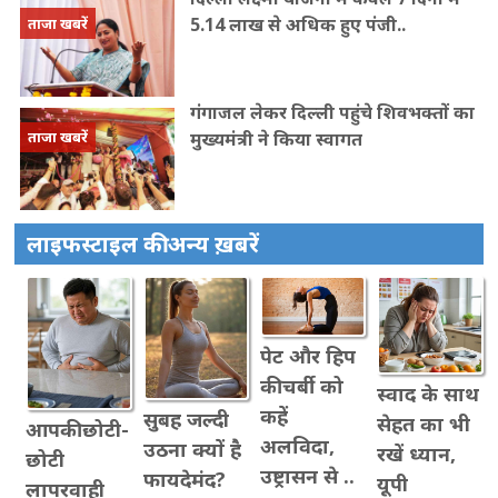
5.14 लाख से अधिक हुए पंजी..
ताजा खबरें
गंगाजल लेकर दिल्ली पहुंचे शिवभक्तों का
मुख्यमंत्री ने किया स्वागत
ताजा खबरें
लाइफस्टाइल की अन्य ख़बरें
पेट और हिप
की चर्बी को
स्वाद के साथ
कहें
सुबह जल्दी
सेहत का भी
आपकी छोटी-
अलविदा,
उठना क्यों है
रखें ध्यान,
छोटी
उष्ट्रासन से ..
फायदेमंद?
यूपी
लापरवाही