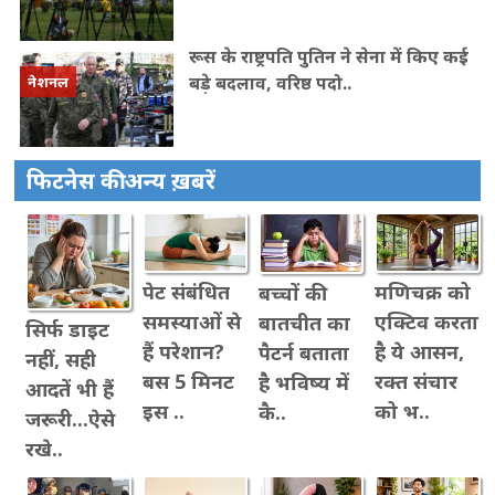
रूस के राष्ट्रपति पुत‍िन ने सेना में क‍िए कई
बड़े बदलाव, वरिष्ठ पदो..
नेशनल
फिटनेस की अन्य ख़बरें
पेट संबंधित
मणिचक्र को
बच्चों की
समस्याओं से
एक्टिव करता
बातचीत का
सिर्फ डाइट
हैं परेशान?
है ये आसन,
पैटर्न बताता
नहीं, सही
बस 5 मिनट
रक्त संचार
है भविष्य में
आदतें भी हैं
इस ..
को भ..
कै..
जरूरी...ऐसे
रखे..