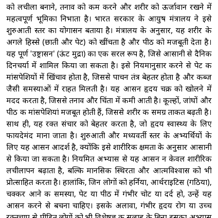
को लचीला बनाने, तनाव को कम करने और शरीर को ऊर्जावान रखने में
महत्वपूर्ण भूमिका निभाता है। भारत सरकार के आयुष मंत्रालय ने इसे
शुरुआती स्तर का योगासन बताया है। मंत्रालय के अनुसार, यह शरीर के
अगले हिस्से (छाती और पेट) को खींचता है और पीठ को मजबूती देता है।
यह पूर्ण 'उष्ट्रासन' (ऊंट मुद्रा) का एक सरल रूप है, जिसे आसानी से दैनिक
दिनचर्या में शामिल किया जा सकता है। इसे नियमानुसार करने से पेट की
मांसपेशियों में खिंचाव होता है, जिससे पाचन तंत्र बेहतर होता है और कब्ज
जैसी समस्याओं में राहत मिलती है। यह आसन हृदय चक्र को खोलने में
मदद करता है, जिससे तनाव और चिंता में कमी आती है। कूल्हों, जांघों और
पीठ की मांसपेशियां मजबूत होती हैं, जिससे शरीर की समग्र ताकत बढ़ती है।
साथ ही, यह रक्त संचार को बेहतर करता है, जो हृदय स्वास्थ्य के लिए
फायदेमंद माना जाता है। शुरुआती और मध्यवर्ती स्तर के अभ्यर्थियों के
लिए यह आसन आदर्श है, क्योंकि इसे शारीरिक क्षमता के अनुसार आसानी
से किया जा सकता है। नियमित अभ्यास से यह आसन न केवल शारीरिक
लचीलापन बढ़ाता है, बल्कि मानसिक स्थिरता और आत्मविश्वास को भी
प्रोत्साहित करता है। हालांकि, जिन लोगों को हर्निया, आर्थराइटिस (गठिया),
चक्कर आने की समस्या, पेट या पीठ में गंभीर चोट या दर्द हो, उन्हें यह
आसन करने से बचना चाहिए। इसके अलावा, गंभीर हृदय रोग या उच्च
रक्तचाप से पीड़ित लोगों को भी विशेषज्ञ की सलाह के बिना इसका अभ्यास