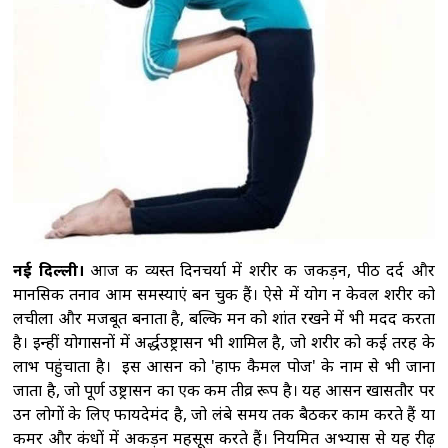
पुत‍िन ने सेना में क‍िए कई बड़े बदलाव, वरिष्ठ पदों पर
नियुक्तियों की घोषणा की
शेख हसीना के बेटे सजीब
वाजेद जॉय ने पीएम मोदी का जताया आभार, बोले-
भारत ने दिया पूरा सम्मान
विक्रम मिस्री ने पीएम
हरिनी अमरसूर्या से की मुलाकात, भारत और श्रीलंका के
बीच सहयोग बढ़ाने पर चर्चा
पीठ में ऐंठन के बावजूद
बांग्लादेश के खिलाफ पहले टेस्ट के लिए उपलब्ध रहेंगे
इंग्लिश: कोच मैकडोनाल्ड
नई दिल्ली।
आज की व्यस्त दिनचर्या में शरीर की जकड़न, पीठ दर्द और
मानसिक तनाव आम समस्याएं बन चुकी हैं। ऐसे में योग न केवल शरीर को
लचीला और मजबूत बनाता है, बल्कि मन को शांत रखने में भी मदद करता
है। इन्हीं योगासनों में अर्द्धउष्ट्रासन भी शामिल है, जो शरीर को कई तरह के
लाभ पहुंचाता है। इस आसन को 'हाफ कैमल पोज' के नाम से भी जाना
जाता है, जो पूर्ण उष्ट्रासन का एक कम तीव्र रूप है। यह आसन खासतौर पर
उन लोगों के लिए फायदेमंद है, जो लंबे समय तक बैठकर काम करते हैं या
कमर और कंधों में अकड़न महसूस करते हैं। नियमित अभ्यास से यह रीढ़