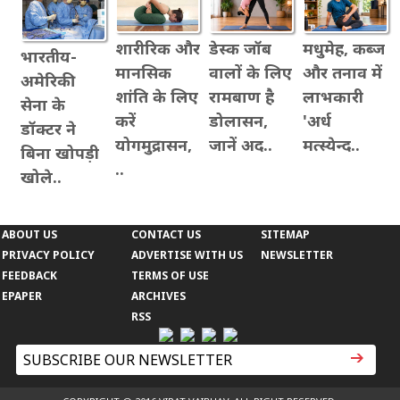
शारीरिक और
डेस्क जॉब
मधुमेह, कब्ज
भारतीय-
मानसिक
वालों के लिए
और तनाव में
अमेरिकी
शांति के लिए
रामबाण है
लाभकारी
सेना के
करें
डोलासन,
'अर्ध
डॉक्टर ने
योगमुद्रासन,
जानें अद..
मत्स्येन्द..
बिना खोपड़ी
..
खोले..
ABOUT US
CONTACT US
SITEMAP
PRIVACY POLICY
ADVERTISE WITH US
NEWSLETTER
FEEDBACK
TERMS OF USE
EPAPER
ARCHIVES
RSS