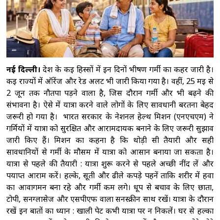
सभापति ने रिजिजू से कहा-विपक्ष की भावना सरकार
तक पहुंचाएं
वास्तविक मुद्दों से युवाओं का ध्यान
हटाना चाह रही केंद्र और यूपी सरकार: डिंपल
यादव
राहुल गांधी के प्रयागराज कार्यक्रम की अनुमति
रद्द होने पर विपक्षी सांसदों ने सरकार पर लगाया
नई दिल्ली।
देश के कई हिस्सों में इन दिनों भीषण गर्मी का कहर जारी है।
आरोप
झांसी में सड़क हादसे में अतीक अहमद के बेटे
कई राज्यों में ऑरेंज और रेड अलर्ट भी जारी किया गया है। वहीं, 25 मई से
अबान की मौत
2 जून तक नौतपा पड़ने वाला है, जिस दौरान गर्मी और भी बढ़ने की
संभावना है। ऐसे में यात्रा करने वाले लोगों के लिए सावधानी बरतना बेहद
जरूरी हो गया है। भारत सरकार के नेशनल हेल्थ मिशन (एनएचएम) ने
गर्मियों में यात्रा को सुरक्षित और आरामदायक बनाने के लिए जरूरी सुझाव
जारी किए हैं। मिशन का कहना है कि थोड़ी सी तैयारी और सही
सावधानियों से गर्मी के मौसम में यात्रा को आसान बनाया जा सकता है।
यात्रा से पहले की तैयारी : यात्रा शुरू करने से पहले अच्छी नींद लें और
पर्याप्त आराम करें। हल्के, सूती और ढीले कपड़े पहनें ताकि शरीर में हवा
का आवागमन बना रहे और गर्मी कम लगे। धूप से बचाव के लिए छाता,
टोपी, सनग्लासेज और एसपीएफ वाला सनस्क्रीन साथ रखें। यात्रा के दौरान
रखें इन बातों का ध्यान : खाली पेट कभी यात्रा पर न निकलें। घर से हल्का