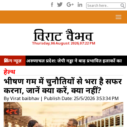
Thursday,06 August 2026,07:22 PM
ब्रेकिंग न्यूज़
अरुणाचल प्रदेश: जेपी नड्डा ने बाढ़ प्रभावित इलाकों का
किया दौरा, समीक्षा बैठक की
मुंबई: शुरू हुआ ब्रिक्स
हेल्थ
वेव्स बाजार 2026, रचनात्मक क्षेत्र में सहयोग और निवेश
भीषण गर्मी में चुनौतियों से भरा है सफर
बढ़ाने पर जोर
कोलकाता : इलियट पार्क से हटाए गए
करना, जानें क्या करें, क्या नहीं?
'व्यू-ब्लॉकर', सीएम अधिकारी ने पूर्व सरकार पर कसा
By Virat baibhav | Publish Date: 25/5/2026 3:53:34 PM
तंज
कोर कमेटी को लेकर सीजेपी में बवाल,
अभिजीत दिपके के घर के बाहर दो युवाओं ने दिया
धरना
राज्यसभा में गृह मंत्री की मौजूदगी की मांग,