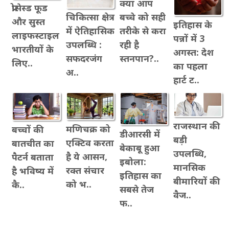
क्या आप
प्रोसेस्ड फूड
बच्चे को सही
चिकित्सा क्षेत्र
और सुस्त
इतिहास के
तरीके से करा
में ऐतिहासिक
लाइफस्टाइल
पन्नों में 3
रही है
उपलब्धि :
भारतीयों के
अगस्त: देश
स्तनपान?..
सफदरजंग
लिए..
का पहला
अ..
हार्ट ट..
राजस्थान की
मणिचक्र को
बच्चों की
डीआरसी में
बड़ी
एक्टिव करता
बातचीत का
बेकाबू हुआ
उपलब्धि,
है ये आसन,
पैटर्न बताता
इबोला:
मानसिक
रक्त संचार
है भविष्य में
इतिहास का
बीमारियों की
को भ..
कै..
सबसे तेज
वैज..
फ..