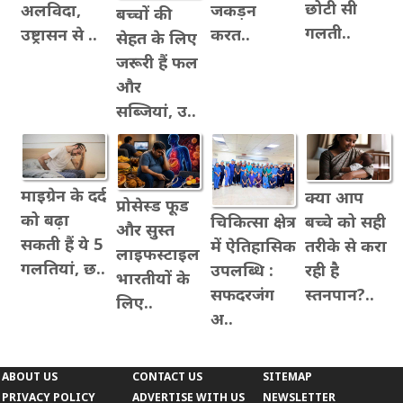
छोटी सी
अलविदा,
जकड़न
बच्चों की
गलती..
उष्ट्रासन से ..
करत..
सेहत के लिए
जरूरी हैं फल
और
सब्जियां, उ..
माइग्रेन के दर्द
क्या आप
प्रोसेस्ड फूड
को बढ़ा
बच्चे को सही
चिकित्सा क्षेत्र
और सुस्त
सकती हैं ये 5
तरीके से करा
में ऐतिहासिक
लाइफस्टाइल
गलतियां, छ..
रही है
उपलब्धि :
भारतीयों के
स्तनपान?..
सफदरजंग
लिए..
अ..
ABOUT US
CONTACT US
SITEMAP
PRIVACY POLICY
ADVERTISE WITH US
NEWSLETTER