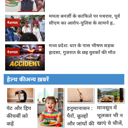
ममता बनर्जी के काफिले पर पथराव, पूर्व
सीएम का आरोप-पुलिस के सामने ह..
नेशनल
मध्य प्रदेश: धार के पास भीषण सड़क
हादसा, गुजरात के छह युवकों की मौत
नेशनल
हेल्थ की अन्य ख़बरें
मानसून में
पेट और हिप
हनुमानासन :
भूलकर भी न
की चर्बी को
पैरों, कूल्हों
खाएं ये चीजें,
कहें
और जांघों की