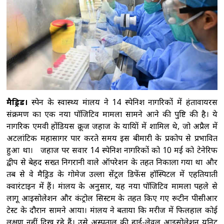
का आरोप-पुलिस के सामने हुआ सब कुछ
मध्य
प्रदेश: धार के पास भीषण सड़क हादसा, गुजरात के छह
युवकों की मौत
भारत की अंतरिक्ष अर्थव्यवस्था
अगले कुछ सालों में 40-45 अरब अमेरिकी डॉलर तक
पहुंचने का अनुमानः डॉ. जितेंद्र सिंह
नेपाल में फिर
मानसून सक्रिय, कई जगह भारी बारिश, बर्फबारी की
संभावना
मैड्रिड।
स्पेन के स्वास्थ्य मंत्रालय ने 14 स्पेनिश नागरिकों में हंतावायरस
संक्रमण का एक नया पॉजिटिव मामला सामने आने की पुष्टि की है। ये
नागरिक एमवी होंडियस क्रूज जहाज के यात्रियों में शामिल थे, जो अप्रैल में
अटलांटिक महासागर पार करते समय इस बीमारी के प्रकोप से प्रभावित
हुआ था। जहाज पर सवार 14 स्पेनिश नागरिकों को 10 मई को टेनेरिफ
द्वीप से बेहद सख्त निगरानी वाले ऑपरेशन के तहत निकाला गया था और
तब से वे मैड्रिड के गोमेज उल्ला सेंट्रल डिफेंस हॉस्पिटल में एहतियाती
क्वारंटाइन में हैं। मंत्रालय के अनुसार, यह नया पॉजिटिव मामला पहले से
लागू आइसोलेशन और कंट्रोल सिस्टम के तहत किए गए रूटीन पीसीआर
टेस्ट के दौरान सामने आया। मंत्रालय ने बताया कि मरीज में फिलहाल कोई
लक्षण नहीं दिख रहे हैं। उसे अस्पताल की हाई-लेवल आइसोलेशन यूनिट