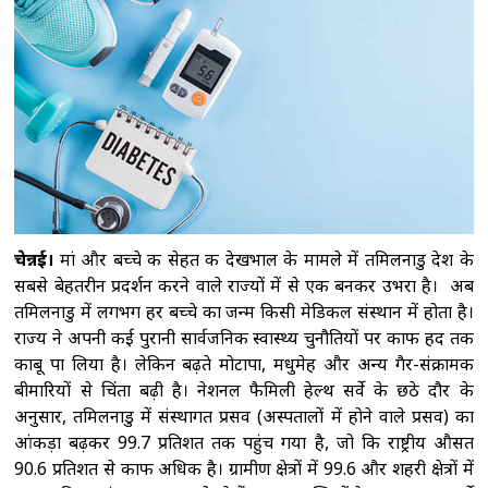
दावा : निगरानी की कमी बनी नीट पेपर लीक की वजह,
विशेषज्ञों की जांच और तलाशी नहीं हुई
मोहन
भागवत के 'जेन-जी' वाले बयान पर भाजपा सांसद बोले,
छात्र अब विपक्ष के बहकावे में नहीं आने
वाले
झारखंड: जेपीएससी गड़बड़ी के मुख्य आरोपी
अभय तिवारी के ससुर को लिया हिरासत में, रिश्तेदारों की
संपत्तियों की जांच शुरू
कांग्रेस सांसदों ने एनडीए
सरकार पर युवाओं को गुमराह करने का लगाया
चेन्नई।
मां और बच्चे की सेहत की देखभाल के मामले में तमिलनाडु देश के
आरोप
सबसे बेहतरीन प्रदर्शन करने वाले राज्यों में से एक बनकर उभरा है। अब
तमिलनाडु में लगभग हर बच्चे का जन्म किसी मेडिकल संस्थान में होता है।
राज्य ने अपनी कई पुरानी सार्वजनिक स्वास्थ्य चुनौतियों पर काफी हद तक
काबू पा लिया है। लेकिन बढ़ते मोटापा, मधुमेह और अन्य गैर-संक्रामक
बीमारियों से चिंता बढ़ी है। नेशनल फैमिली हेल्थ सर्वे के छठे दौर के
अनुसार, तमिलनाडु में संस्थागत प्रसव (अस्पतालों में होने वाले प्रसव) का
आंकड़ा बढ़कर 99.7 प्रतिशत तक पहुंच गया है, जो कि राष्ट्रीय औसत
90.6 प्रतिशत से काफी अधिक है। ग्रामीण क्षेत्रों में 99.6 और शहरी क्षेत्रों में