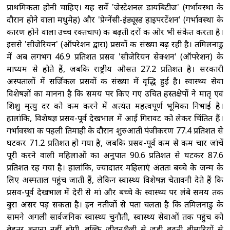
प्राथमिकता होनी चाहिए। यह सर्वे 'जेस्टेशनल डायबिटीज' (गर्भावस्था के
दौरान होने वाला मधुमेह) और 'प्रेग्नेंसी-इंड्यूस्ड हाइपरटेंशन' (गर्भावस्था के
कारण होने वाला उच्च रक्तचाप) की बढ़ती दरों की ओर भी संकेत करता है।
इससे 'सीजेरियन' (ऑपरेशन द्वारा) प्रसवों की संख्या बढ़ रही है। तमिलनाडु
में अब लगभग 46.9 प्रतिशत प्रसव 'सीजेरियन सेक्शन' (ऑपरेशन) के
माध्यम से होते हैं, जबकि राष्ट्रीय औसत 27.2 प्रतिशत है। सरकारी
अस्पतालों में सर्जिकल प्रसवों की संख्या में वृद्धि हुई है। स्वास्थ्य सेवा
विशेषज्ञों का मानना ​​है कि समय पर किए गए उचित हस्तक्षेपों ने मातृ एवं
शिशु मृत्यु दर को कम करने में अत्यंत महत्वपूर्ण भूमिका निभाई है।
हालांकि, विशेषज्ञ प्रसव-पूर्व देखभाल में आई गिरावट को लेकर चिंतित हैं।
गर्भावस्था की पहली तिमाही के दौरान शुरुआती पंजीकरण 77.4 प्रतिशत से
घटकर 71.2 प्रतिशत हो गया है, जबकि प्रसव-पूर्व कम से कम चार जांचें
पूरी करने वाली महिलाओं का अनुपात 90.6 प्रतिशत से घटकर 87.6
प्रतिशत रह गया है। हालांकि, ज्यादातर महिलाएं अंततः बच्चे के जन्म के
लिए अस्पताल पहुंच जाती हैं, लेकिन स्वास्थ्य विशेषज्ञ चेतावनी देते हैं कि
प्रसव-पूर्व देखभाल में देरी से मां और बच्चे के स्वास्थ्य पर लंबे समय तक
बुरा असर पड़ सकता है। इन नतीजों से पता चलता है कि तमिलनाडु के
सामने अगली सार्वजनिक स्वास्थ्य चुनौती, स्वास्थ्य सेवाओं तक पहुंच को
बेहतर बनाना नहीं होगी, बल्कि जीवनशैली से जुड़ी बढ़ती बीमारियों से