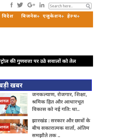
विदेश
बिजनेस
एजुकेशन
हेल्थ
ट्रोल की गुणवत्ता पर उठे सवालों को तेल
लाकात, दोनों देशों के बीच शिक्षा सहयोग बढ़ाने पर
सरकार छात्रों की आवाज दबा रही है, गृहमंत्री
बड़ी खबर
मंत्री बोले -गृह मंत्री सुबह से रात तक संसद
जनकल्याण, रोजगार, शिक्षा,
्मान छीना
सीबीआई चार्जशीट में दावा :
ेशनल
श्रमिक हित और आधारभूत
विकास को नई गति: धा..
झारखंड : सरकार और छात्रों के
ेशनल
बीच सकारात्मक वार्ता, अंतिम
समझौते तक ..