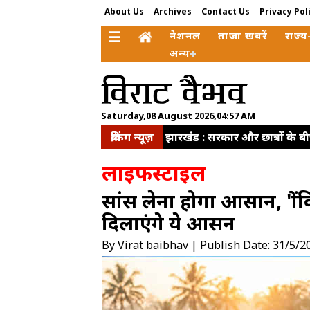
About Us
Archives
Contact Us
Privacy Pol
☰
नेशनल
ताजा खबरें
राज्य
अन्य
Saturday,08 August 2026,04:57 AM
ब्रेकिंग न्यूज़
झारखंड : सरकार और छात्रों के बी
कंपनियों ने किया खारिज, कहा- जा
लाइफस्टाइल
सहमति
सदन में लगातार हंगाम
सांस लेना होगा आसान, 'ब्र
संसद में जवाब देने से बच रहे: प्रिय
दिलाएंगे ये आसन
परिसर में मौजूद रहते हैं
सीएम 
निगरानी की कमी बनी नीट पेपर ल
By Virat baibhav | Publish Date: 31/5/2