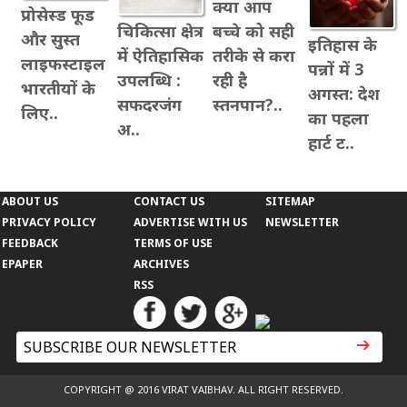
क्या आप
प्रोसेस्ड फूड
बच्चे को सही
चिकित्सा क्षेत्र
और सुस्त
इतिहास के
तरीके से करा
में ऐतिहासिक
लाइफस्टाइल
पन्नों में 3
रही है
उपलब्धि :
भारतीयों के
अगस्त: देश
स्तनपान?..
सफदरजंग
लिए..
का पहला
अ..
हार्ट ट..
ABOUT US
CONTACT US
SITEMAP
PRIVACY POLICY
ADVERTISE WITH US
NEWSLETTER
FEEDBACK
TERMS OF USE
EPAPER
ARCHIVES
RSS
COPYRIGHT @ 2016 VIRAT VAIBHAV. ALL RIGHT RESERVED.