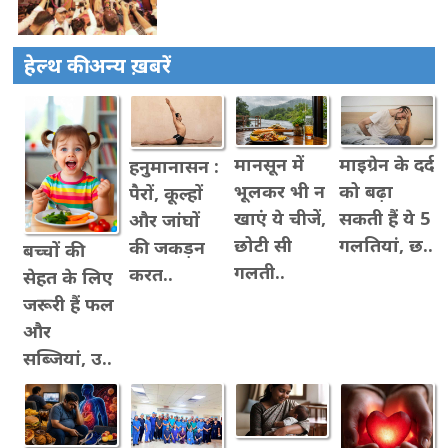
हेल्थ की अन्य ख़बरें
मानसून में
माइग्रेन के दर्द
हनुमानासन :
भूलकर भी न
को बढ़ा
पैरों, कूल्हों
खाएं ये चीजें,
सकती हैं ये 5
और जांघों
छोटी सी
गलतियां, छ..
की जकड़न
बच्चों की
गलती..
करत..
सेहत के लिए
जरूरी हैं फल
और
सब्जियां, उ..