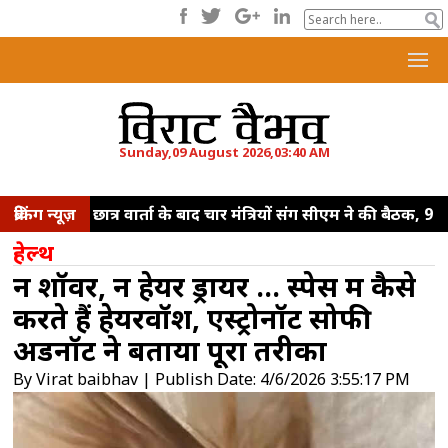
Sunday,09 August 2026,03:40 AM
ब्रेकिंग न्यूज़
छात्र वार्ता के बाद चार मंत्रियों संग सीएम ने की बैठक, 9
अगस्त को प्रस्तावित समझौते के लिए ब्लूप्रिंट पेश होने
हेल्थ
की संभावना
प्रयागराज में छात्रों से बोले राहुल गांधी,
न शॉवर, न हेयर ड्रायर ... स्पेस में कैसे
रोजगार के सारे दरवाजे बंद
नई दिल्ली में पीएम मोदी
करते हैं हेयरवॉश, एस्ट्रोनॉट सोफी
से मिले सीएम योगी, भाजपा अध्यक्ष नितिन नवीन से भी
अडेंनॉट ने बताया पूरा तरीका
की मुलाकात
'मैं तो बाबा बागेश्वर नहीं हूं',
By Virat baibhav | Publish Date: 4/6/2026 3:55:17 PM
आईआईटी दिल्ली के छात्रों से बोले पीएम मोदी
भारत
का मेड-टेक इकोसिस्टम तेजी से हो रहा मजबूत, घरेलू