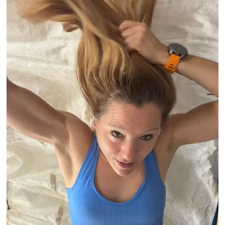
विनिर्माण और सरकारी योजनाओं से मिली नई ताकत:
पीएम मोदी
'2023 में पारित महिला आरक्षण कानून
को बिना किसी शर्त के लागू करें', राहुल गांधी का रिजिजू
को जवाब
राहुल गांधी को महिला आरक्षण विधेयक
का समर्थन करने में कोई दिक्कत नहीं होनी चाहिए :
रिजिजू
ट्रंप ने रणनीतिक खनिज परियोजनाओं के
लिए 2 अरब डॉलर निवेश का किया ऐलान, रक्षा सप्लाई
चेन मजबूत करने पर जोर