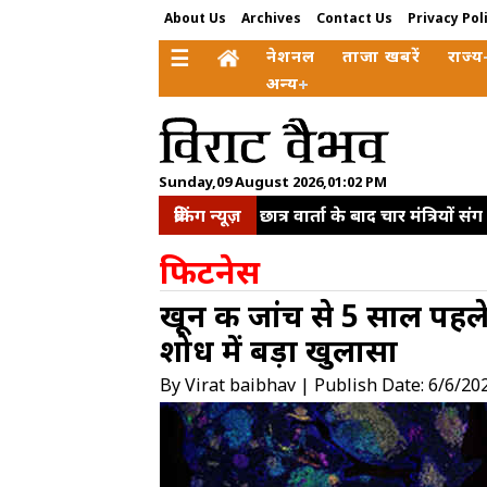
About Us
Archives
Contact Us
Privacy Pol
☰
नेशनल
ताजा खबरें
राज्य
अन्य
Sunday,09 August 2026,01:02 PM
ब्रेकिंग न्यूज़
छात्र वार्ता के बाद चार मंत्रियों
राहुल गांधी, रोजगार के सारे दरवा
फिटनेस
बागेश्वर नहीं हूं', आईआईटी दिल्ली
खून की जांच से 5 साल पहल
योजनाओं से मिली नई ताकत: पी
शोध में बड़ा खुलासा
जवाब
राहुल गांधी को महिला
के लिए 2 अरब डॉलर निवेश का कि
By Virat baibhav | Publish Date: 6/6/20