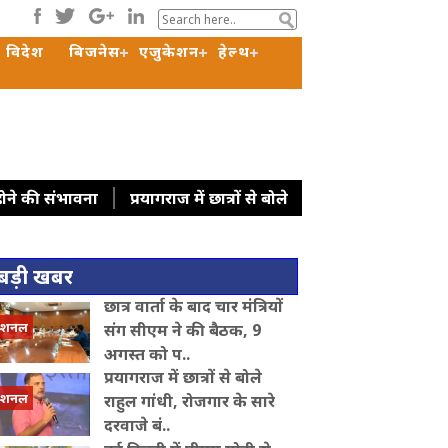
विदेश
बिजनेस
एजुकेशन
हेल्थ
 होने की संभावना
प्रयागराज में छात्रों से बोले
ष नितिन नवीन से भी की मुलाकात
'मैं तो बाबा
 हो रहा मजबूत, घरेलू विनिर्माण और सरकारी
बड़ी खबर
 लागू करें', राहुल गांधी का रिजिजू को
छात्र वार्ता के बाद चार मंत्रियों
जिजू
ट्रंप ने रणनीतिक खनिज परियोजनाओं
ेशनल
संग सीएम ने की बैठक, 9
अगस्त को प..
प्रयागराज में छात्रों से बोले
ेशनल
राहुल गांधी, रोजगार के सारे
दरवाजे बं..