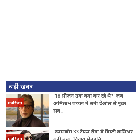
बड़ी खबर
'18 सीजन तक क्या कर रहे थे?' जब
अमिताभ बच्चन ने सनी देओल से पूछा
मनोरंजन
सव..
'स्लमडॉग 33 टेंपल रोड' में डिप्टी कमिश्नर
बनीं तब्बू, विजय सेतुपति ..
मनोरंजन