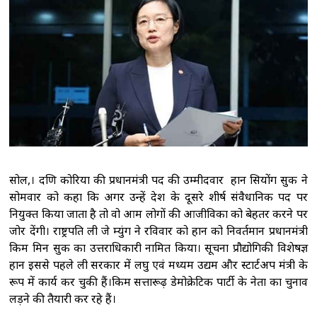
अपना रास्ता खुद बनाना चाहता हूं, वर्ल्ड चैंपियनशिप में
डेब्यू करना मेरे लिए एक शानदार मौका: आयुष
शेट्टी
सीडब्ल्यूजी 2026: 'उनकी सफलता कई युवाओं
को प्रेरित करेगी,' पदकवीरों से मिले पीएम मोदी, उत्कृष्ट
प्रदर्शन के लिए सराहा
हमारा तिरंगा हमारा गौरव है,
देश के लिए सर्वश्रेष्ठ देने की प्रेरणा: प्रधानमंत्री
मोदी
ईडी प्रमुख राहुल नवीन को अगस्त 2027 तक
एक वर्ष का सेवा विस्तार मिला
सोल,। दक्षिण कोरिया की प्रधानमंत्री पद की उम्मीदवार हान सियोंग सुक ने
सोमवार को कहा कि अगर उन्हें देश के दूसरे शीर्ष संवैधानिक पद पर
नियुक्त किया जाता है तो वो आम लोगों की आजीविका को बेहतर करने पर
जोर देंगी। राष्ट्रपति ली जे म्युंग ने रविवार को हान को निवर्तमान प्रधानमंत्री
किम मिन सुक का उत्तराधिकारी नामित किया। सूचना प्रौद्योगिकी विशेषज्ञ
हान इससे पहले ली सरकार में लघु एवं मध्यम उद्यम और स्टार्टअप मंत्री के
रूप में कार्य कर चुकी हैं।किम सत्तारूढ़ डेमोक्रेटिक पार्टी के नेता का चुनाव
लड़ने की तैयारी कर रहे हैं।