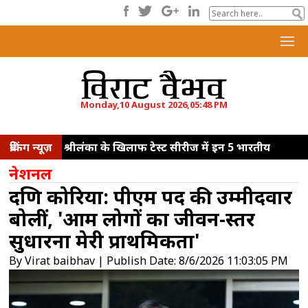
Monday,10 August 2026,05:48 PM
ब्रेकिंग न्यूज़
श्रीलंका के खिलाफ टेस्ट सीरीज में इन 5 भारतीय
खिलाड़ियों के प्रदर्शन पर होंगी निगाहें
घुटने की चोट
नेशनल
के कारण सिनसिनाटी ओपन से हटे यानिक
दक्षिण कोरिया: पीएम पद की उम्मीदवार
सिनर
'आपके उत्साह बढ़ाने वाले शब्द कड़ी मेहनत
बोलीं, 'आम लोगों का जीवन-स्तर
के लिए प्रेरित करेंगे', पीएम मोदी से मिलने के बाद बोलीं
सुधारना मेरी प्राथमिकता'
मीराबाई चानू
वर्ल्ड एथलेटिक्स अंडर-20
By Virat baibhav | Publish Date: 8/6/2026 11:03:05 PM
चैंपियनशिप: तीन मेडल के साथ भारत ने किया टूर्नामेंट
का अंत, हाई जंप में सातवें स्थान पर रहीं पूजा
मैं