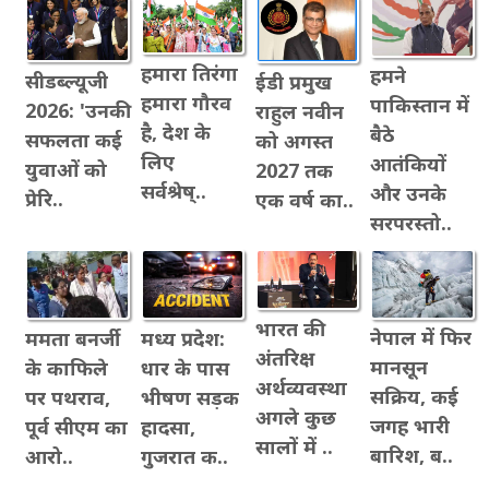
हमारा तिरंगा
हमने
सीडब्ल्यूजी
ईडी प्रमुख
हमारा गौरव
पाकिस्तान में
2026: 'उनकी
राहुल नवीन
है, देश के
बैठे
सफलता कई
को अगस्त
लिए
आतंकियों
युवाओं को
2027 तक
सर्वश्रेष्..
और उनके
प्रेरि..
एक वर्ष का..
सरपरस्तो..
भारत की
नेपाल में फिर
ममता बनर्जी
मध्य प्रदेश:
अंतरिक्ष
मानसून
के काफिले
धार के पास
अर्थव्यवस्था
सक्रिय, कई
पर पथराव,
भीषण सड़क
अगले कुछ
जगह भारी
पूर्व सीएम का
हादसा,
सालों में ..
बारिश, ब..
आरो..
गुजरात क..