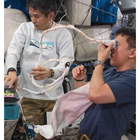
का आरोप-पुलिस के सामने हुआ सब कुछ
मध्य
प्रदेश: धार के पास भीषण सड़क हादसा, गुजरात के छह
युवकों की मौत
भारत की अंतरिक्ष अर्थव्यवस्था
अगले कुछ सालों में 40-45 अरब अमेरिकी डॉलर तक
पहुंचने का अनुमानः डॉ. जितेंद्र सिंह
नेपाल में फिर
मानसून सक्रिय, कई जगह भारी बारिश, बर्फबारी की
संभावना