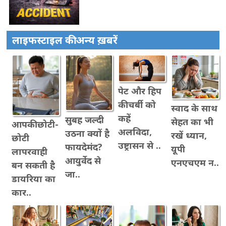
लाइफस्टाइल की अन्य ख़बरें
पेट और हिप
की चर्बी को
स्वाद के साथ
कहें
सुबह जल्दी
सेहत का भी
आपकी छोटी-
अलविदा,
उठना क्यों है
रखें ध्यान,
छोटी
उष्ट्रासन से ..
फायदेमंद?
यूपी
लापरवाही
आयुर्वेद से
एनएचएम न..
बन सकती है
जा..
डायरिया का
कार..