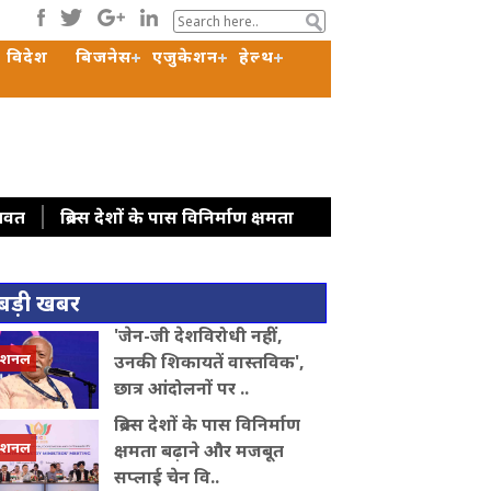
विदेश
बिजनेस
एजुकेशन
हेल्थ
ागवत
ब्रिक्स देशों के पास विनिर्माण क्षमता
 अफ्रीका के शिक्षा मंत्रियों से मुलाकात, शिक्षा
ह महीनों में देशभर में संगठन का विस्तार
बड़ी खबर
अरुणाचल प्रदेश: जेपी नड्डा ने बाढ़ प्रभावित
'जेन-जी देशविरोधी नहीं,
में सहयोग और निवेश बढ़ाने पर जोर
कोलकाता :
ेशनल
उनकी शिकायतें वास्तविक',
कर सीजेपी में बवाल, अभिजीत दिपके के घर के
छात्र आंदोलनों पर ..
ब्रिक्स देशों के पास विनिर्माण
ेशनल
क्षमता बढ़ाने और मजबूत
सप्लाई चेन वि..