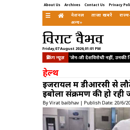
About Us
Archives
Contact Us
Privacy Pol
☰
नेशनल
ताजा खबरें
राज्य
अन्य
Friday,07 August 2026,01:01 PM
ब्रेकिंग न्यूज़
'जेन-जी देशविरोधी नहीं, उनकी 
बढ़ाने और मजबूत सप्लाई चेन व
हेल्थ
साझेदारी मजबूत करने पर चर्चा
इजरायल में डीआरसी से लौ
छत्रपति संभाजीनगर। कॉकरोच जनता
इबोला संक्रमण की हो रही 
इलाकों का किया दौरा, समीक्षा 
इलियट पार्क से हटाए गए 'व्यू-ब
By Virat baibhav | Publish Date: 20/6/2
बाहर दो युवाओं ने दिया धरना