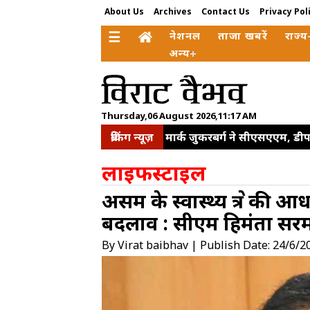
About Us
Archives
Contact Us
Privacy Pol
☰
नेशनल
ताजा खबरें
राज्य
अन्य
Thursday,06 August 2026,11:17 AM
ब्रेकिंग न्यूज़
मार्क जुकरबर्ग ने सीएसएएम, डीप
वजह संसद की कार्यवाही बाधित
लाइफस्टाइल
पूछा राज्य का दर्जा कब मिलेगा
असम के स्वास्थ्य क्षेत्र की 
क‍िए कई बड़े बदलाव, वरिष्ठ पदों
बदलाव : सीएम हिमंता सर
दिया पूरा सम्मान
विक्रम मिस्
बावजूद बांग्लादेश के खिलाफ पहले
By Virat baibhav | Publish Date: 24/6/2