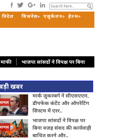
विदेश
बिजनेस
एजुकेशन
हेल्थ
ी माफी
भाजपा सांसदों ने विपक्ष पर बिना
ेज: सत्ता पक्ष ने गिनाई उपलब्धियां, विपक्ष ने
ीम कोर्ट
रूस के राष्ट्रपति पुत‍िन ने सेना में
बड़ी खबर
ने पीएम मोदी का जताया आभार, बोले- भारत ने
मार्क जुकरबर्ग ने सीएसएएम,
योग बढ़ाने पर चर्चा
पीठ में ऐंठन के
ेशनल
डीपफेक कंटेंट और ऑपरेटिंग
सिस्टम में एरर..
भाजपा सांसदों ने विपक्ष पर
ेशनल
बिना वजह संसद की कार्यवाही
बाधित करने और..