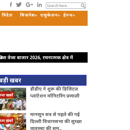
विदेश
बिजनेस
एजुकेशन
हेल्थ
रिक्स वेव्स बाजार 2026, रचनात्मक क्षेत्र में
 ने पूर्व सरकार पर कसा तंज
कोर कमेटी को
री की मौजूदगी की मांग, सभापति ने रिजिजू से
बड़ी खबर
 और यूपी सरकार: डिंपल यादव
राहुल गांधी के
डीडीए ने शुरू की डिजिटल
क हादसे में अतीक अहमद के बेटे अबान की
ाजा खबरें
प्लांटेशन मॉनिटरिंग प्रणाली
मानसून सत्र से पहले की गई
ाजा खबरें
दिल्ली विधानसभा की सुरक्षा
व्यवस्था की सम..