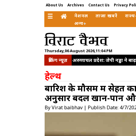
About Us
Archives
Contact Us
Privacy Pol
☰
नेशनल
ताजा खबरें
राज्य
अन्य
Thursday,06 August 2026,11:04 PM
ब्रेकिंग न्यूज़
अरुणाचल प्रदेश: जेपी नड्डा ने बा
सहयोग और निवेश बढ़ाने पर जोर
हेल्थ
लेकर सीजेपी में बवाल, अभिजीत द
बारिश के मौसम में सेहत का
कहा-विपक्ष की भावना सरकार तक
अनुसार बदलें खान-पान और
प्रयागराज कार्यक्रम की अनुमति र
मौत
By Virat baibhav | Publish Date: 4/7/20