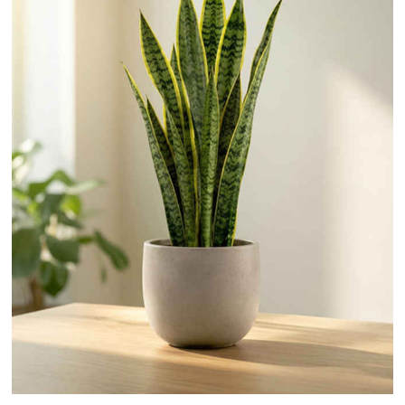
दावा : निगरानी की कमी बनी नीट पेपर लीक की वजह,
विशेषज्ञों की जांच और तलाशी नहीं हुई
मोहन
भागवत के 'जेन-जी' वाले बयान पर भाजपा सांसद बोले,
छात्र अब विपक्ष के बहकावे में नहीं आने
वाले
झारखंड: जेपीएससी गड़बड़ी के मुख्य आरोपी
अभय तिवारी के ससुर को लिया हिरासत में, रिश्तेदारों की
संपत्तियों की जांच शुरू
कांग्रेस सांसदों ने एनडीए
सरकार पर युवाओं को गुमराह करने का लगाया
आरोप