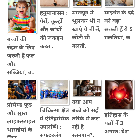
मानसून में
माइग्रेन के दर्द
हनुमानासन :
भूलकर भी न
को बढ़ा
पैरों, कूल्हों
खाएं ये चीजें,
सकती हैं ये 5
और जांघों
छोटी सी
गलतियां, छ..
की जकड़न
बच्चों की
गलती..
करत..
सेहत के लिए
जरूरी हैं फल
और
सब्जियां, उ..
क्या आप
प्रोसेस्ड फूड
बच्चे को सही
चिकित्सा क्षेत्र
और सुस्त
इतिहास के
तरीके से करा
में ऐतिहासिक
लाइफस्टाइल
पन्नों में 3
रही है
उपलब्धि :
भारतीयों के
अगस्त: देश
स्तनपान?..
सफदरजंग
लिए..