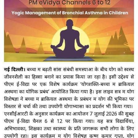
विनिर्माण और सरकारी योजनाओं से मिली नई ताकत:
पीएम मोदी
'2023 में पारित महिला आरक्षण कानून
को बिना किसी शर्त के लागू करें', राहुल गांधी का रिजिजू
को जवाब
राहुल गांधी को महिला आरक्षण विधेयक
का समर्थन करने में कोई दिक्कत नहीं होनी चाहिए :
रिजिजू
ट्रंप ने रणनीतिक खनिज परियोजनाओं के
लिए 2 अरब डॉलर निवेश का किया ऐलान, रक्षा सप्लाई
चेन मजबूत करने पर जोर
नई दिल्ली।
बच्चों में बढ़ती सांस संबंधी समस्याओं के बीच योग को स्वस्थ
जीवनशैली का हिस्सा बनाने का प्रयास किया जा रहा है। इसी उद्देश्य से
पीएम ई-विद्या पर एक विशेष कार्यक्रम ‘योगशक्ति-बच्चों में ब्रोंकियल
अस्थमा का योगिक प्रबंध’ आयोजित किया गया है। इस लाइव सत्र में योग
विशेषज्ञों ने बच्चों में ब्रोंकियल अस्थमा के प्रबंधन में योग की भूमिका पर
विस्तार से चर्चा की तथा उपयोगी योगाभ्यासों का प्रदर्शन भी किया गया।
एनसीईआरटी के अनुसार कार्यक्रम का आयोजन 7 जुलाई 2026 की सुबह
पीएम ई-विद्या चैनल 6 से 12 पर किया गया। यह सत्र विद्यार्थियों,
अभिभावकों, शिक्षकों तथा स्वास्थ्य के प्रति जागरूक सभी लोगों के लिए
उपयोगी रहा। इस कार्यक्रम में योग विशेषज्ञ कृष्ण कुमार गुप्ता, योग