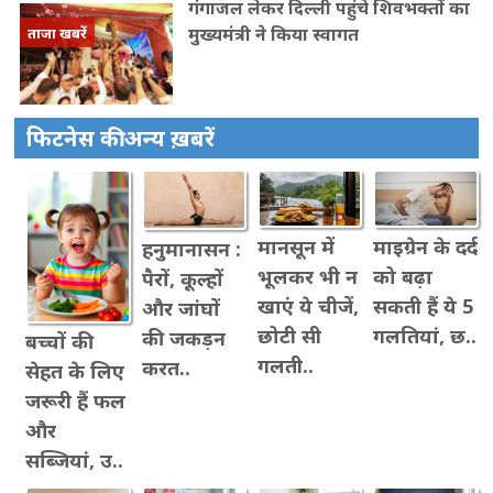
गंगाजल लेकर दिल्ली पहुंचे शिवभक्तों का
मुख्यमंत्री ने किया स्वागत
ताजा खबरें
फिटनेस की अन्य ख़बरें
मानसून में
माइग्रेन के दर्द
हनुमानासन :
भूलकर भी न
को बढ़ा
पैरों, कूल्हों
खाएं ये चीजें,
सकती हैं ये 5
और जांघों
छोटी सी
गलतियां, छ..
की जकड़न
बच्चों की
गलती..
करत..
सेहत के लिए
जरूरी हैं फल
और
सब्जियां, उ..