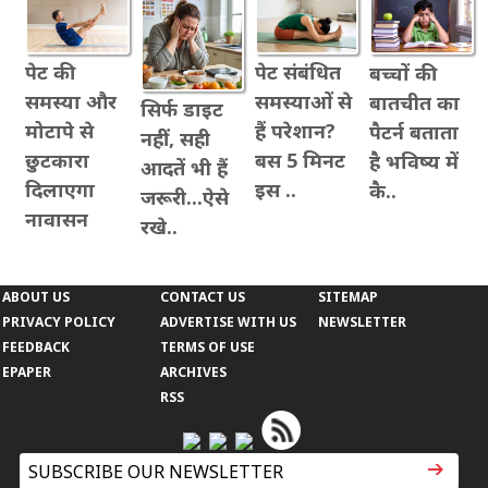
पेट की
पेट संबंधित
बच्चों की
समस्या और
समस्याओं से
बातचीत का
सिर्फ डाइट
मोटापे से
हैं परेशान?
पैटर्न बताता
नहीं, सही
छुटकारा
बस 5 मिनट
है भविष्य में
आदतें भी हैं
दिलाएगा
इस ..
कै..
जरूरी...ऐसे
नावासन
रखे..
ABOUT US
CONTACT US
SITEMAP
PRIVACY POLICY
ADVERTISE WITH US
NEWSLETTER
FEEDBACK
TERMS OF USE
EPAPER
ARCHIVES
RSS