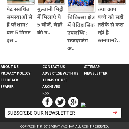
पेट संबंधित
मुल्तानी मिट्टी
क्या आप
समस्याओं से
में मिलाएं ये
बच्चे को सही
चिकित्सा क्षेत्र
हैं परेशान?
5 चीजें, चेहरे
तरीके से करा
में ऐतिहासिक
बस 5 मिनट
की ग..
रही है
उपलब्धि :
इस ..
स्तनपान?..
सफदरजंग
अ..
ABOUT US
CONTACT US
SITEMAP
PRIVACY POLICY
ADVERTISE WITH US
NEWSLETTER
FEEDBACK
TERMS OF USE
EPAPER
ARCHIVES
RSS
COPYRIGHT @ 2016 VIRAT VAIBHAV. ALL RIGHT RESERVED.