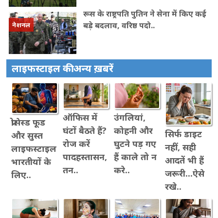
रूस के राष्ट्रपति पुत‍िन ने सेना में क‍िए कई
बड़े बदलाव, वरिष्ठ पदो..
नेशनल
लाइफस्टाइल की अन्य ख़बरें
ऑफिस में
उंगलियां,
प्रोसेस्ड फूड
घंटों बैठते हैं?
कोहनी और
सिर्फ डाइट
और सुस्त
रोज करें
घुटने पड़ गए
नहीं, सही
लाइफस्टाइल
पादहस्तासन,
हैं काले तो न
आदतें भी हैं
भारतीयों के
तन..
करे..
जरूरी...ऐसे
लिए..
रखे..