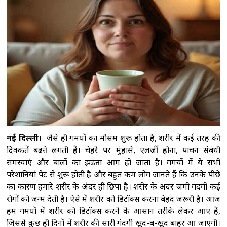
पुत‍िन ने सेना में क‍िए कई बड़े बदलाव, वरिष्ठ पदों पर
नियुक्तियों की घोषणा की
शेख हसीना के बेटे सजीब
वाजेद जॉय ने पीएम मोदी का जताया आभार, बोले-
भारत ने दिया पूरा सम्मान
विक्रम मिस्री ने पीएम
हरिनी अमरसूर्या से की मुलाकात, भारत और श्रीलंका के
बीच सहयोग बढ़ाने पर चर्चा
पीठ में ऐंठन के बावजूद
बांग्लादेश के खिलाफ पहले टेस्ट के लिए उपलब्ध रहेंगे
इंग्लिश: कोच मैकडोनाल्ड
नई दिल्ली।
जैसे ही गर्मियों का मौसम शुरू होता है, शरीर में कई तरह की
दिक्कतें बढऩे लगती हैं। चेहरे पर मुंहासे, एलर्जी होना, पाचन संबंधी
समस्याएं और बालों का झडऩा आम हो जाता है। गर्मियों में ये सभी
परेशानियां पेट से शुरू होती है और बहुत कम लोग जानते हैं कि उनके पीछे
का कारण हमारे शरीर के अंदर ही छिपा है। शरीर के अंदर जमी गंदगी कई
रोगों को जन्म देती है। ऐसे में शरीर को डिटॉक्स करना बेहद जरूरी है। आज
हम गर्मियों में शरीर को डिटॉक्स करने के आसान तरीके लेकर आए हैं,
जिससे कुछ ही दिनों में शरीर की सारी गंदगी खुद-ब-खुद बाहर आ जाएगी।