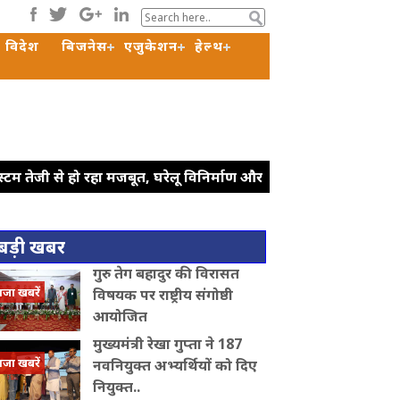
विदेश
बिजनेस
एजुकेशन
हेल्थ
टम तेजी से हो रहा मजबूत, घरेलू विनिर्माण और
 शर्त के लागू करें', राहुल गांधी का रिजिजू
: रिजिजू
ट्रंप ने रणनीतिक खनिज
बड़ी खबर
ठ में सीएम योगी ने कांवड़ियों पर बरसाए पुष्प,
गुरु तेग बहादुर की विरासत
े वाले लोगों पर अस्थायी बॉर्डर चेकिंग लागू करने
ाजा खबरें
विषयक पर राष्ट्रीय संगोष्ठी
ध
आयोजित
मुख्यमंत्री रेखा गुप्ता ने 187
ाजा खबरें
नवनियुक्त अभ्यर्थियों को दिए
नियुक्त..