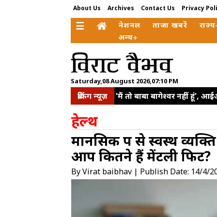
About Us
Archives
Contact Us
Privacy Pol
☰
नेशनल
ताजा खबरें
राज्य
अन्य
Saturday,08 August 2026,07:10 PM
ब्रेकिंग न्यूज़
'मैं तो बाबा बागेश्वर नहीं हूं', 
सरकारी योजनाओं से मिली नई त
हेल्थ
को जवाब
राहुल गांधी को म
मानसिक रूप से स्वस्थ व्यक्त
परियोजनाओं के लिए 2 अरब डॉलर
आप कितने हैं मेंटली फिट?
बोले-यात्रियों की सुरक्षा और सम
का किया ऐलान
यूक्रेन संघर
By Virat baibhav | Publish Date: 14/4/2