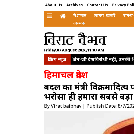
About Us
Archives
Contact Us
Privacy Pol
☰
नेशनल
ताजा खबरें
राज्य
अन्य
Friday,07 August 2026,11:07 AM
ब्रेकिंग न्यूज़
'जेन-जी देशविरोधी नहीं, उनकी 
बढ़ाने और मजबूत सप्लाई चेन व
हिमाचल प्रदेश
साझेदारी मजबूत करने पर चर्चा
बिंदल का मंत्री विक्रमादित
छत्रपति संभाजीनगर। कॉकरोच जनता
भरोसा ही हमारा सबसे बड़ा 
इलाकों का किया दौरा, समीक्षा 
इलियट पार्क से हटाए गए 'व्यू-ब
By Virat baibhav | Publish Date: 8/7/20
बाहर दो युवाओं ने दिया धरना