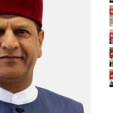
न
न
त
त