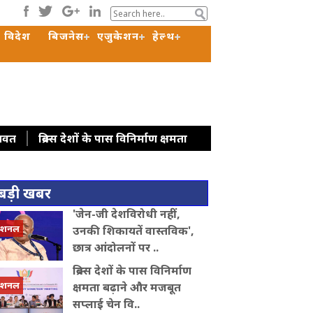
विदेश
बिजनेस
एजुकेशन
हेल्थ
ागवत
ब्रिक्स देशों के पास विनिर्माण क्षमता
 अफ्रीका के शिक्षा मंत्रियों से मुलाकात, शिक्षा
ह महीनों में देशभर में संगठन का विस्तार
बड़ी खबर
अरुणाचल प्रदेश: जेपी नड्डा ने बाढ़ प्रभावित
'जेन-जी देशविरोधी नहीं,
में सहयोग और निवेश बढ़ाने पर जोर
कोलकाता :
ेशनल
उनकी शिकायतें वास्तविक',
कर सीजेपी में बवाल, अभिजीत दिपके के घर के
छात्र आंदोलनों पर ..
ब्रिक्स देशों के पास विनिर्माण
ेशनल
क्षमता बढ़ाने और मजबूत
सप्लाई चेन वि..