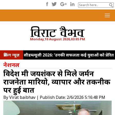
Monday,10 August 2026,03:05 PM
ब्रेकिंग न्यूज़
सीडब्ल्यूजी 2026: 'उनकी सफलता कई युवाओं को प्रेरित
करेगी,' पदकवीरों से मिले पीएम मोदी, उत्कृष्ट प्रदर्शन के
नेशनल
लिए सराहा
हमारा तिरंगा हमारा गौरव है, देश के लिए
विदेश मंत्री जयशंकर से मिले जर्मन
सर्वश्रेष्ठ देने की प्रेरणा: प्रधानमंत्री मोदी
ईडी प्रमुख
राजनेता मारियो, व्यापार और तकनीक
राहुल नवीन को अगस्त 2027 तक एक वर्ष का सेवा
पर हुई बात
विस्तार मिला
हमने पाकिस्तान में बैठे आतंकियों और
By Virat baibhav | Publish Date: 2/6/2026 5:16:48 PM
उनके सरपरस्तों को नेस्तनाबूत कियाः राजनाथ
सिंह
ममता बनर्जी के काफिले पर पथराव, पूर्व सीएम