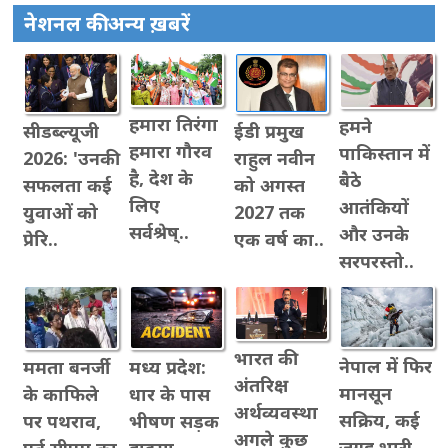
नेशनल की अन्य ख़बरें
हमारा तिरंगा
हमने
सीडब्ल्यूजी
ईडी प्रमुख
हमारा गौरव
पाकिस्तान में
2026: 'उनकी
राहुल नवीन
है, देश के
बैठे
सफलता कई
को अगस्त
लिए
आतंकियों
युवाओं को
2027 तक
सर्वश्रेष्..
और उनके
प्रेरि..
एक वर्ष का..
सरपरस्तो..
भारत की
नेपाल में फिर
ममता बनर्जी
मध्य प्रदेश:
अंतरिक्ष
मानसून
के काफिले
धार के पास
अर्थव्यवस्था
सक्रिय, कई
पर पथराव,
भीषण सड़क
अगले कुछ
जगह भारी
पूर्व सीएम का
हादसा,