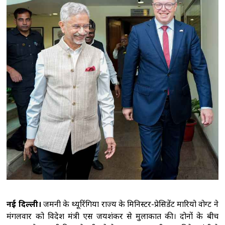
का आरोप-पुलिस के सामने हुआ सब कुछ
मध्य
प्रदेश: धार के पास भीषण सड़क हादसा, गुजरात के छह
युवकों की मौत
भारत की अंतरिक्ष अर्थव्यवस्था
अगले कुछ सालों में 40-45 अरब अमेरिकी डॉलर तक
पहुंचने का अनुमानः डॉ. जितेंद्र सिंह
नेपाल में फिर
मानसून सक्रिय, कई जगह भारी बारिश, बर्फबारी की
संभावना
नई दिल्ली।
जर्मनी के थ्यूरिंगिया राज्य के मिनिस्टर-प्रेसिडेंट मारियो वोग्ट ने
मंगलवार को विदेश मंत्री एस जयशंकर से मुलाकात की। दोनों के बीच